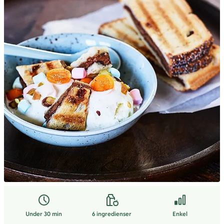
Under 30 min
6
ingredienser
Enkel