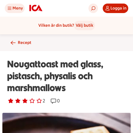
Meny
Logga in
Vilken är din butik?
Välj butik
Recept
Nougattoast med glass,
pistasch, physalis och
marshmallows
Betyg 3 av 5.
2 personer har röstat
2
Receptet har 0 kommentarer
0