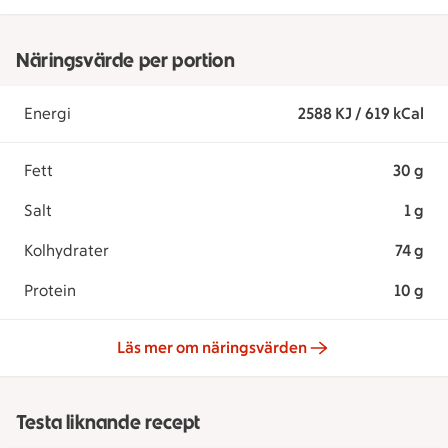
Näringsvärde per portion
Energi
2588 KJ / 619 kCal
Fett
30 g
Salt
1 g
Kolhydrater
74 g
Protein
10 g
Läs mer om näringsvärden
Testa liknande recept