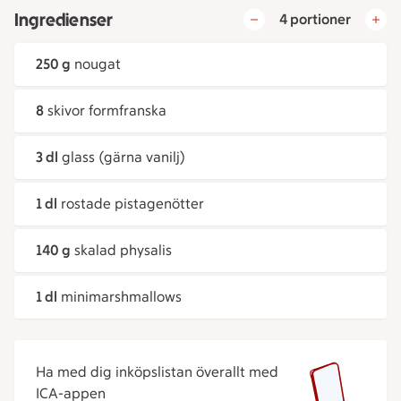
Ingredienser
4 portioner
250 g
nougat
8
skivor formfranska
3 dl
glass (gärna vanilj)
1 dl
rostade pistagenötter
140 g
skalad physalis
1 dl
minimarshmallows
Ha med dig inköpslistan överallt med
ICA-appen