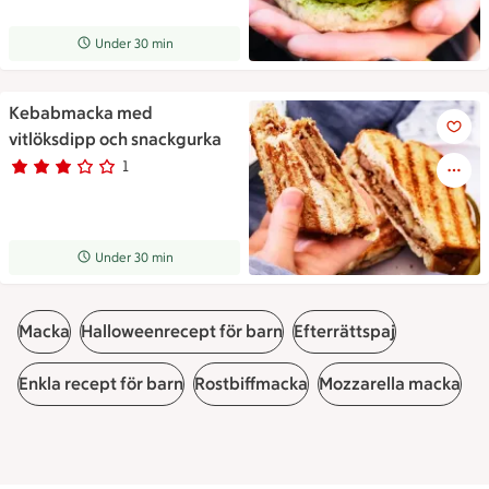
Receptet tar Under 30 min att tillaga
Under 30 min
Kebabmacka med
Kebabmacka med vitlöksdipp 
vitlöksdipp och snackgurka
1
Betyg 3 av 5.
1 personer har röstat
Receptet tar Under 30 min att tillaga
Under 30 min
Macka
Halloweenrecept för barn
Efterrättspaj
Enkla recept för barn
Rostbiffmacka
Mozzarella macka