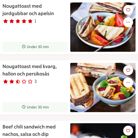
Nougattoast med
Nougattoast med jordgubbar 
jordgubbar och apelsin
1
Betyg 5 av 5.
1 personer har röstat
Receptet tar Under 30 min att tillaga
Under 30 min
Nougattoast med kvarg,
Nougattoast med kvarg, hallo
hallon och persikosås
3
Betyg 2.3 av 5.
3 personer har röstat
Receptet tar Under 30 min att tillaga
Under 30 min
Beef chili sandwich med
Beef chili sandwich med nacho
nachos, salsa och dip