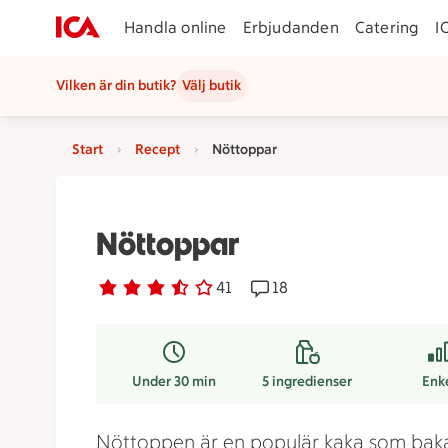
Handla online
Erbjudanden
Catering
I
Vilken är din butik?
Välj butik
Start
Recept
Nöttoppar
Nöttoppar
Betyg 3.3 av 5.
41 personer har röstat
41
Receptet har 18 kommenta
18
Under 30 min
5
ingredienser
Enk
Nöttoppen är en populär kaka som baka