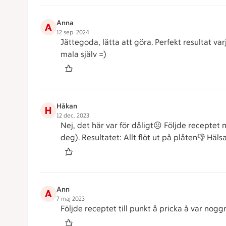
Anna
A
12 sep. 2024
Jättegoda, lätta att göra. Perfekt resultat v
mala själv =)
Håkan
H
12 dec. 2023
Nej, det här var för dåligt☹️ Följde receptet 
deg). Resultatet: Allt flöt ut på plåten👎 Hä
Ann
A
7 maj 2023
Följde receptet till punkt å pricka å var nogg