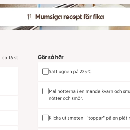
Gör så här
ca 16 st
Sätt ugnen på 225°C.
u
Mal nötterna i en mandelkvarn och smä
nötter och smör.
Klicka ut smeten i "toppar" på en plåt