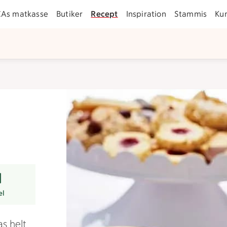
CAs matkasse
Butiker
Recept
Inspiration
Stammis
Ku
rer
el
s helt