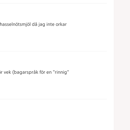
 hasselnötsmjöl då jag inte orkar
ör vek (bagarspråk för en ”rinnig”