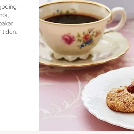
 goding
mör,
bakar
 tiden.