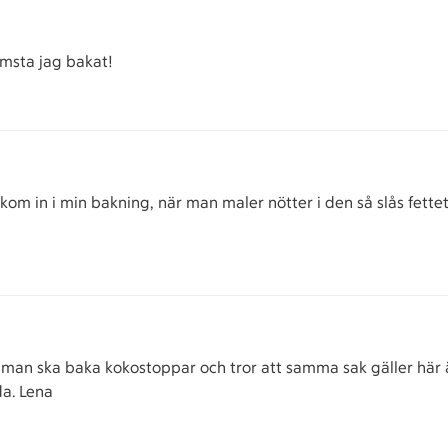
Sämsta jag bakat!
om in i min bakning, när man maler nötter i den så slås fette
å man ska baka kokostoppar och tror att samma sak gäller här ä
da. Lena