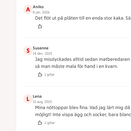
Aniko
A
8 jan. 2026
Det flöt ut på plåten till en enda stor kaka. 
Susanne
S
14 dec. 2025
Jag misslyckades alltid sedan matberedaren k
så man måste mala för hand i en kvarn.
1 gillar
Lena
L
15 aug. 2025
Mina nöttoppar blev fina. Vad jag lärt mig d
möjligt! Inte vispa ägg och socker, bara blan
2 gillar