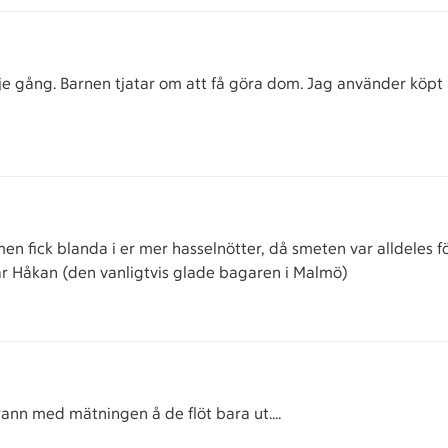
arje gång. Barnen tjatar om att få göra dom. Jag använder köpt
men fick blanda i er mer hasselnötter, då smeten var alldeles f
lsar Håkan (den vanligtvis glade bagaren i Malmö)
rann med mätningen å de flöt bara ut....