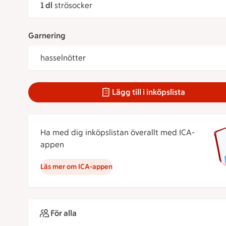
1 dl
strösocker
Garnering
hasselnötter
Lägg till i inköpslista
Ha med dig inköpslistan överallt med ICA-
appen
Läs mer om ICA-appen
För alla