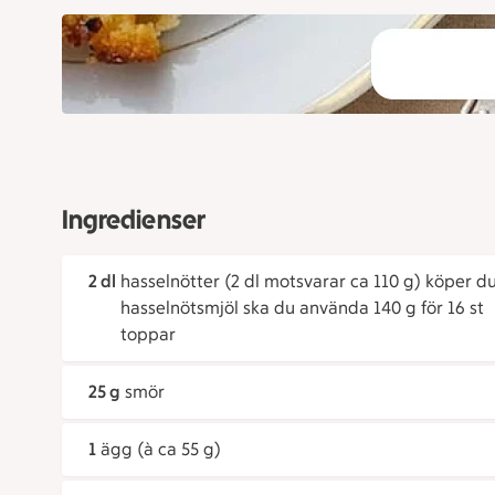
Ingredienser
2 dl
hasselnötter (2 dl motsvarar ca 110 g) köper d
hasselnötsmjöl ska du använda 140 g för 16 st
toppar
25 g
smör
1
ägg (à ca 55 g)