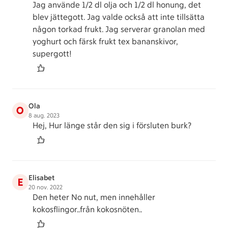
Jag använde 1/2 dl olja och 1/2 dl honung, det
blev jättegott. Jag valde också att inte tillsätta
någon torkad frukt. Jag serverar granolan med
yoghurt och färsk frukt tex bananskivor,
supergott!
Ola
O
8 aug. 2023
Hej, Hur länge står den sig i försluten burk?
Elisabet
E
20 nov. 2022
Den heter No nut, men innehåller
kokosflingor..från kokosnöten..