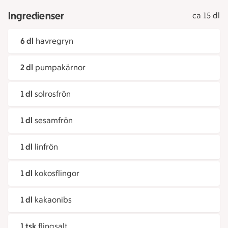
Ingredienser
ca 15 dl
6 dl
havregryn
2 dl
pumpakärnor
1 dl
solrosfrön
1 dl
sesamfrön
1 dl
linfrön
1 dl
kokosflingor
1 dl
kakaonibs
1 tsk
flingsalt