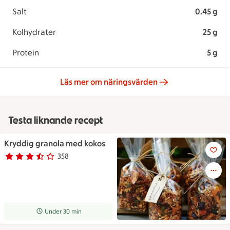
Salt
0.45 g
Kolhydrater
25 g
Protein
5 g
Läs mer om näringsvärden
Testa liknande recept
Kryddig granola med kokos
Kryddig granola med kokos
358
Betyg 3.4 av 5.
358 personer har röstat
Receptet tar Under 30 min att tillaga
Under 30 min