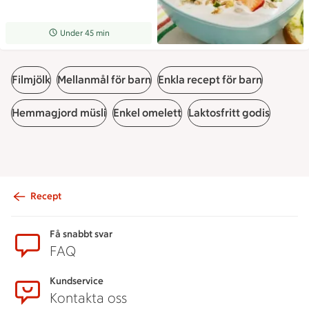
Receptet tar Under 45 min att tillaga
Under 45 min
Filmjölk
Mellanmål för barn
Enkla recept för barn
Hemmagjord müsli
Enkel omelett
Laktosfritt godis
Recept
Sidfot
Få snabbt svar
FAQ
Kundservice
Kontakta oss