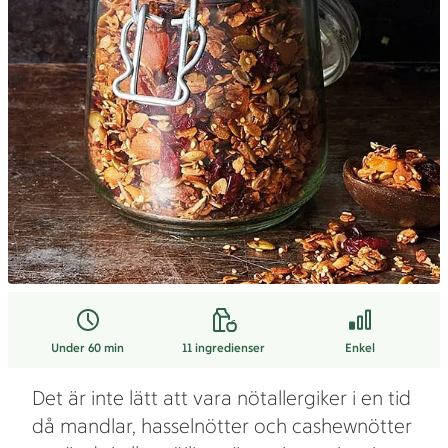
Under 60 min
11
ingredienser
Enkel
Det är inte lätt att vara nötallergiker i en tid
då mandlar, hasselnötter och cashewnötter