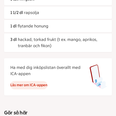
1 1/2 dl
rapsolja
1 dl
flytande honung
3 dl
hackad, torkad frukt (t ex. mango, aprikos,
tranbär och fikon)
Ha med dig inköpslistan överallt med
ICA-appen
Läs mer om ICA-appen
Gör så här