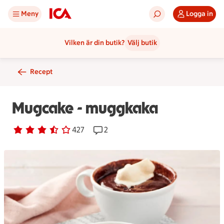
Meny
Logga in
Vilken är din butik?
Välj butik
Recept
Mugcake - muggkaka
Betyg 3.7 av 5.
427 personer har röstat
427
Receptet har 2 kommentarer
2