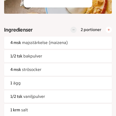
Ingredienser
2 portioner
4 msk
majsstärkelse (maizena)
1/2 tsk
bakpulver
4 msk
strösocker
1
ägg
1/2 tsk
vaniljpulver
1 krm
salt