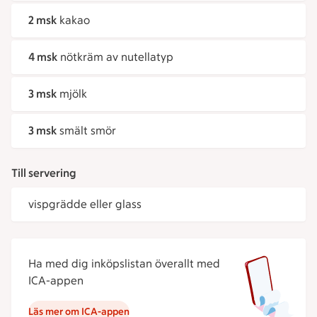
2 msk
kakao
4 msk
nötkräm av nutellatyp
3 msk
mjölk
3 msk
smält smör
Till servering
vispgrädde eller glass
Ha med dig inköpslistan överallt med
ICA-appen
Läs mer om ICA-appen