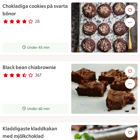
Chokladiga cookies på svarta
Chokladiga cookies på svarta
bönor
28
Betyg 4 av 5.
28 personer har röstat
Receptet tar Under 45 min att tillaga
Under 45 min
Black bean chiabrownie
Black bean chiabrownie
367
Betyg 3.7 av 5.
367 personer har röstat
Receptet tar Under 60 min att tillaga
Under 60 min
Kladdigaste kladdkakan
Kladdigaste kladdkakan med 
med mjölkchoklad