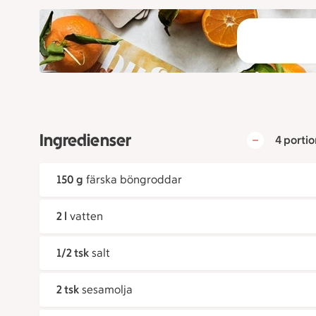
Ingredienser
4 portio
150 g
färska böngroddar
2 l
vatten
1/2 tsk
salt
2 tsk
sesamolja