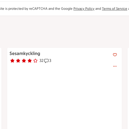
site is protected by reCAPTCHA and the Google
Privacy Policy
and
Terms of Service
a
Sesamkyckling
Sesamkyckling
32
3
Betyg 3.9 av 5.
32 personer har röstat
Receptet har 3 kommentarer