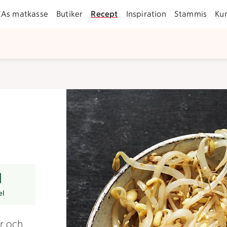
CAs matkasse
Butiker
Recept
Inspiration
Stammis
Ku
er
el
r och