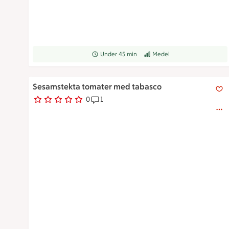
Receptet tar Under 45 min att tillaga
Under 45 min
Receptet har Medel svårighets
Medel
Sesamstekta tomater med tabasco
Sesamstekta tomater med tabasco
0
1
0 personer har röstat
Receptet har 1 kommentarer