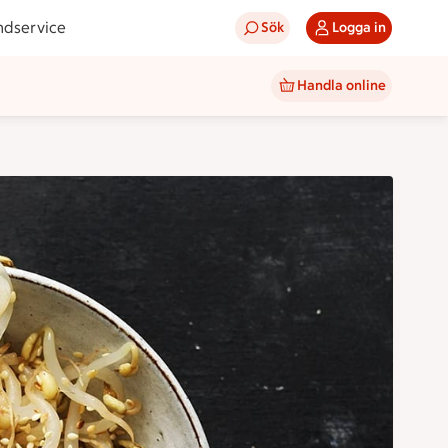
ndservice
Sök
Logga in
Handla online