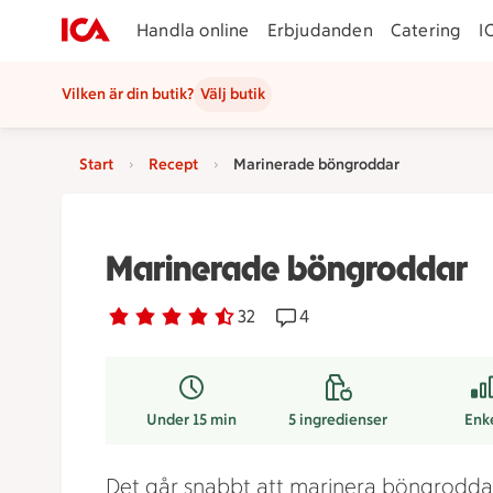
Handla online
Erbjudanden
Catering
I
Vilken är din butik?
Välj butik
Start
Recept
Marinerade böngroddar
Marinerade böngroddar
Betyg 4.4 av 5.
32 personer har röstat
32
Receptet har 4 kommentar
4
Under 15 min
5
ingredienser
Enk
Det går snabbt att marinera böngrodda