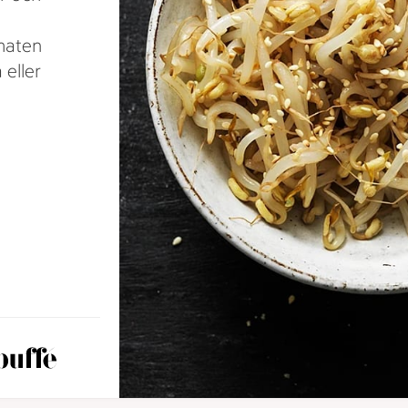
 maten
 eller