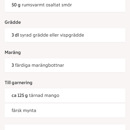
50 g
rumsvarmt osaltat smör
Grädde
3 dl
syrad grädde eller vispgrädde
Maräng
3
färdiga marängbottnar
Till garnering
ca 125 g
tärnad mango
färsk mynta