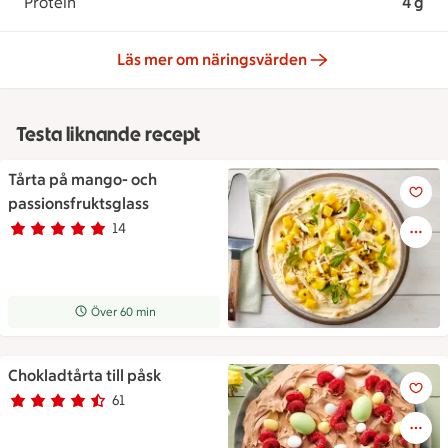
Protein
4 g
Läs mer om näringsvärden
Testa liknande recept
Tårta på mango- och
Tårta på mango- och passions
passionsfruktsglass
14
Betyg 4.9 av 5.
14 personer har röstat
Receptet tar Över 60 min att tillaga
Över 60 min
Chokladtårta till påsk
Chokladtårta till påsk
61
Betyg 4.3 av 5.
61 personer har röstat