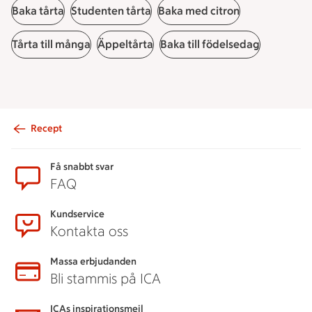
Baka tårta
Studenten tårta
Baka med citron
Tårta till många
Äppeltårta
Baka till födelsedag
Recept
Sidfot
Få snabbt svar
FAQ
Kundservice
Kontakta oss
Massa erbjudanden
Bli stammis på ICA
ICAs inspirationsmejl