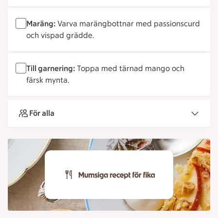
Maräng:
Varva marängbottnar med passionscurd
och vispad grädde.
Till garnering:
Toppa med tärnad mango och
färsk mynta.
För alla