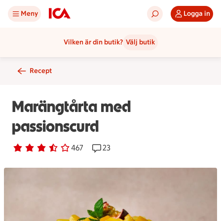
Meny
Logga in
Vilken är din butik?
Välj butik
Recept
Marängtårta med
passionscurd
Betyg 3.4 av 5.
467 personer har röstat
467
Receptet har 23 kommentarer
23