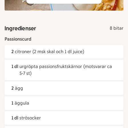
Ingredienser
8 bitar
Passionscurd
2
citroner (2 msk skal och 1 dl juice)
1 dl
urgröpta passionsfruktskärnor (motsvarar ca
5-7 st)
2
ägg
1
äggula
1 dl
strösocker