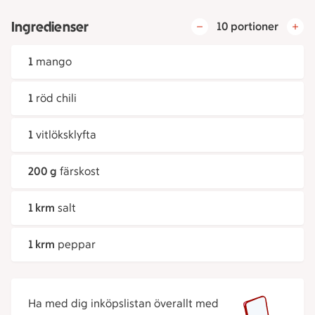
Ingredienser
10 portioner
1
mango
1
röd chili
1
vitlöksklyfta
200 g
färskost
1 krm
salt
1 krm
peppar
Ha med dig inköpslistan överallt med