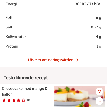
Energi
305 KJ / 73 kCal
Fett
6 g
Salt
0.27 g
Kolhydrater
4 g
Protein
1 g
Läs mer om näringsvärden
Testa liknande recept
Cheesecake med mango &
Cheesecake med mango & hal
hallon
18
Betyg 3.4 av 5.
18 personer har röstat