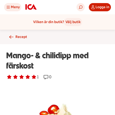
Meny
Logga in
Vilken är din butik?
Välj butik
Recept
Mango- & chilidipp med
färskost
Betyg 5 av 5.
1 personer har röstat
1
Receptet har 0 kommentarer
0