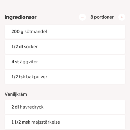
Ingredienser
8 portioner
200 g
sötmandel
1/2 dl
socker
4 st
äggvitor
1/2 tsk
bakpulver
Vaniljkräm
2 dl
havredryck
1 1/2 msk
majsstärkelse