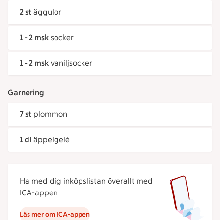
2 st
äggulor
1 - 2 msk
socker
1 - 2 msk
vaniljsocker
Garnering
7 st
plommon
1 dl
äppelgelé
Ha med dig inköpslistan överallt med
ICA-appen
Läs mer om ICA-appen