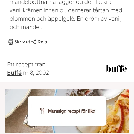
mandelbottnarna lägger du den läckra
vaniljkrämen innan du garnerar tårtan med
plommon och äppelgelé. En dröm av vanilj
och mandel.
Skriv ut
Dela
Ett recept från:
Buffé
nr 8, 2002