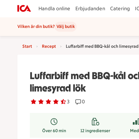
Handla online
Erbjudanden
Catering
I
Vilken är din butik?
Välj butik
Start
Recept
Luffarbiff med BBQ-kål och limesyrad
Luffarbiff med BBQ-kål oc
limesyrad lök
Betyg 4.7 av 5.
3 personer har röstat
3
Receptet har 0 kommentare
0
Över 60 min
12
ingredienser
Med