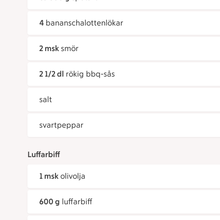
4
bananschalottenlökar
2 msk
smör
2 1/2 dl
rökig bbq-sås
salt
svartpeppar
Luffarbiff
1 msk
olivolja
600 g
luffarbiff