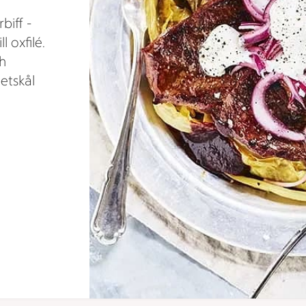
biff -
l oxfilé.
ch
etskål