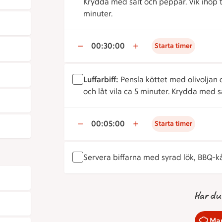
Krydda med salt och peppar. Vik ihop ti
minuter.
00:30:00
Starta timer
Luffarbiff:
Pensla köttet med olivoljan 
och låt vila ca 5 minuter. Krydda med s
00:05:00
Starta timer
Servera biffarna med syrad lök, BBQ-kål 
Har du
Mar