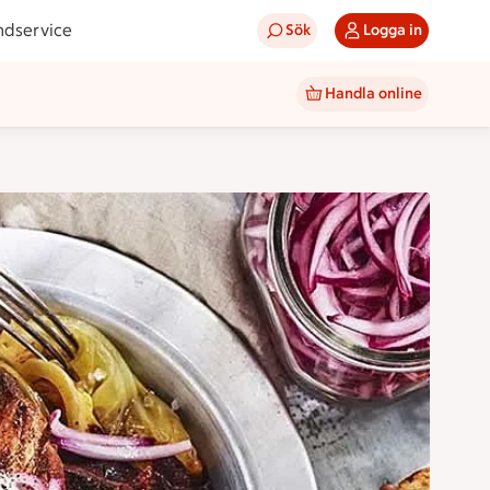
ndservice
Sök
Logga in
Handla online