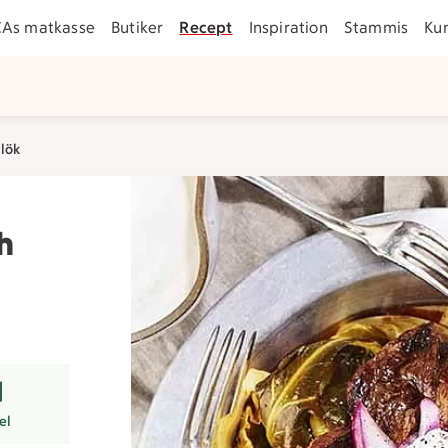
CAs matkasse
Butiker
Recept
Inspiration
Stammis
Ku
 lök
h
r
el