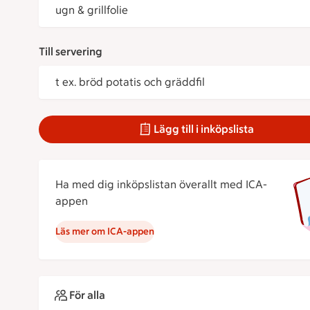
ugn & grillfolie
Till servering
t ex. bröd potatis och gräddfil
Lägg till i inköpslista
Ha med dig inköpslistan överallt med ICA-
appen
Läs mer om ICA-appen
För alla