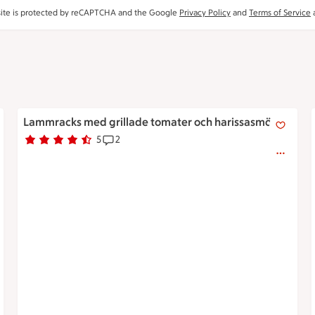
site is protected by reCAPTCHA and the Google
Privacy Policy
and
Terms of Service
a
Lammracks med grillade tomater och harissasmör
Lammracks med grillade tomater och harissasmör
5
2
Betyg 4.2 av 5.
5 personer har röstat
Receptet har 2 kommentarer