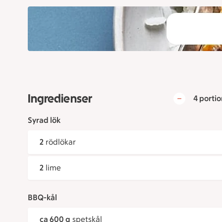
Ingredienser
4 portio
Syrad lök
2
rödlökar
2
lime
BBQ-kål
ca 600 g
spetskål