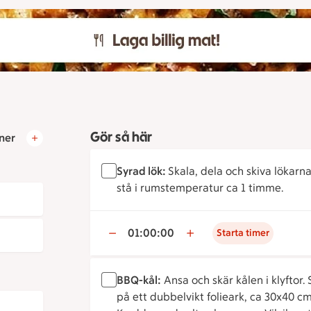
Gör så här
ner
Syrad lök:
Skala, dela och skiva lökarn
stå i rumstemperatur ca 1 timme.
01:00:00
Starta timer
BBQ-kål:
Ansa och skär kålen i klyftor.
på ett dubbelvikt folieark, ca 30x40 cm