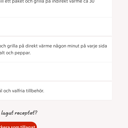
ll ett paket och grilla på indirekt värme ca 30
och grilla på direkt värme någon minut på varje sida
alt och peppar.
och valfria tillbehör.
 lagat receptet?
kera som tillagat