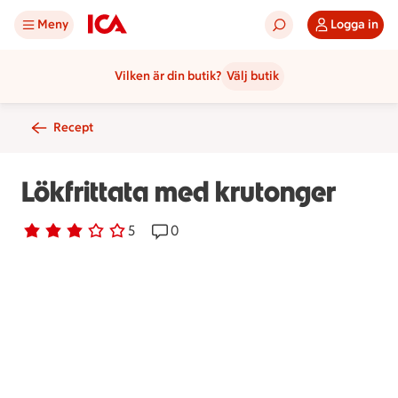
Meny
Logga in
Vilken är din butik?
Välj butik
Recept
Lökfrittata med krutonger
Betyg 2.8 av 5.
5 personer har röstat
5
Receptet har 0 kommentarer
0