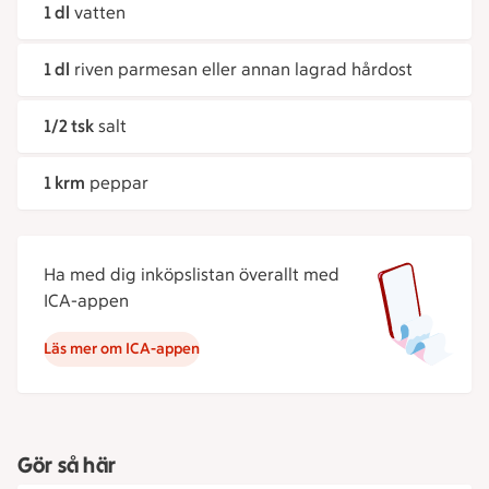
1 dl
vatten
1 dl
riven parmesan eller annan lagrad hårdost
1/2 tsk
salt
1 krm
peppar
Ha med dig inköpslistan överallt med
ICA-appen
Läs mer om ICA-appen
Gör så här