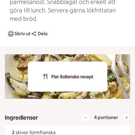
parmesanost. Snabblagat och enkelt att
göra till lunch. Servera gärna lökfrittatan
med bröd.
Skriv ut
Dela
Ingredienser
4 portioner
2
skivor formfranska