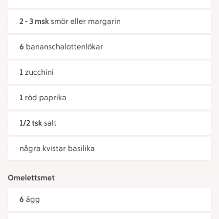
2 - 3 msk
smör eller margarin
6
bananschalottenlökar
1
zucchini
1
röd paprika
1/2 tsk
salt
några kvistar basilika
Omelettsmet
6
ägg