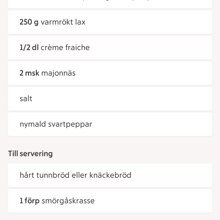
250 g
varmrökt lax
1/2 dl
crème fraiche
2 msk
majonnäs
salt
nymald svartpeppar
Till servering
hårt tunnbröd eller knäckebröd
1 förp
smörgåskrasse