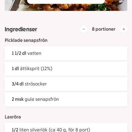
Ingredienser
8 portioner
Picklade senapsfrön
1 1/2 dl
vatten
1 dl
ättiksprit (12%)
3/4 dl
strösocker
2 msk
gula senapsfrön
Laxröra
1/2
liten silverlök (ca 40 g, för 8 port)