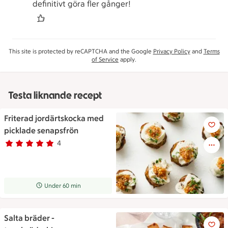
definitivt göra fler gånger!
This site is protected by reCAPTCHA and the Google
Privacy Policy
and
Terms
of Service
apply.
Testa liknande recept
Friterad jordärtskocka med
Små friterade jordärtskockor 
picklade senapsfrön
4
Betyg 4.8 av 5.
4 personer har röstat
Receptet tar Under 60 min att tillaga
Under 60 min
Salta bräder -
Brödbitarna ligger upplagda me