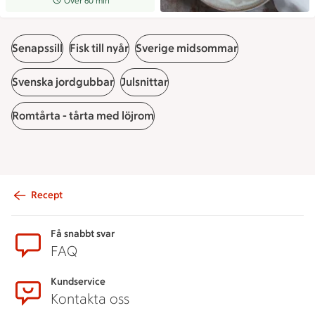
Receptet tar Över 60 min att tillaga
Över 60 min
Senapssill
Fisk till nyår
Sverige midsommar
Svenska jordgubbar
Julsnittar
Romtårta - tårta med löjrom
Recept
Sidfot
Få snabbt svar
FAQ
Kundservice
Kontakta oss