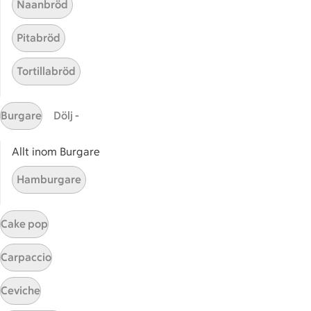
Naanbröd
ICA Nära
ICA Supermarket
Pitabröd
ICA Kvantum
ICA Maxi
Tortillabröd
Utvalda leverantörer
Annonsera
Burgare
Dölj -
Jobba på ICA
Allt inom Burgare
Hållbarhet
Hamburgare
ICA Stiftelsen
En god morgondag
Cake pop
Kundservice
Carpaccio
Reklamera
Återkallelser
Ceviche
Spärra eller beställ nytt ICA-kort