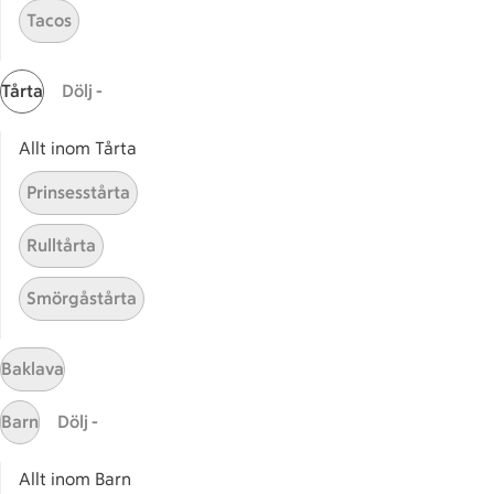
Receptet tar Över 60 min att tillaga
Över 60 min
Tacos
Relaterade kategorier
Tårta
Dölj -
Allt inom Tårta
Yoghurt mousse
Raba
Prinsesstårta
Mousse
Mang
Rulltårta
Smörgåstårta
Start
Baklava
Sidfot
Barn
Dölj -
Få snabbt svar
FAQ
Allt inom Barn