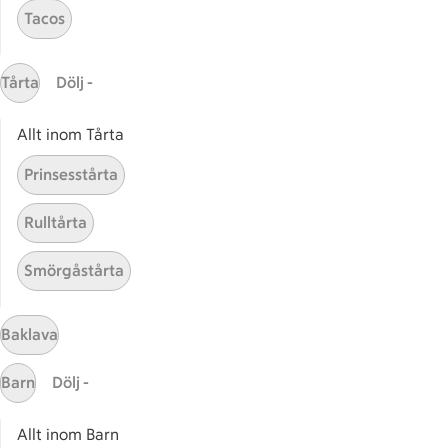
Tacos
Gaston
ICAs tjänster
Tårta
Dölj -
ICA-appen
Allt inom Tårta
ICA Scanna
ICA ToGo
Prinsesstårta
Fler appar och tjänster
Rulltårta
Stammis på ICA
Smörgåstårta
Bli stammis
Stammis Student
Stammis Husdjur
Baklava
Partnererbjudanden
Barn
Dölj -
Våra ICA-kort
Allt inom Barn
ICA