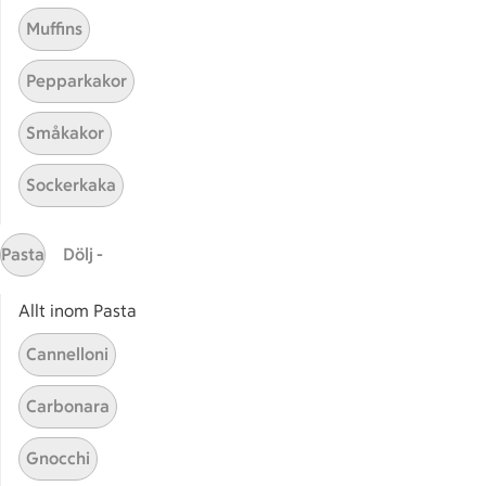
Muffins
Pepparkakor
Småkakor
Mina recept
Sockerkaka
Här hittar du alla goda recept du har sparat och
lagat.
Pasta
Dölj -
Allt inom Pasta
Cannelloni
Carbonara
Start
Sidfot
Gnocchi