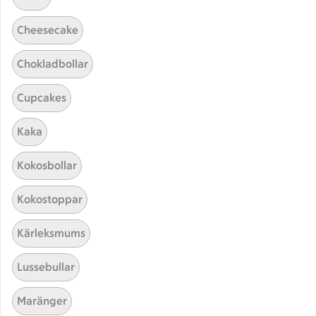
Cheesecake
Chokladbollar
Cupcakes
Kaka
Hittade inget recept
Kokosbollar
Testa att söka på något nytt, eller ta bort något av
Kokostoppar
dina sökord.
Kärleksmums
Mousse
Laktosfri
Vegetarisk
Lussebullar
Maränger