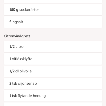
150 g
sockerärtor
flingsalt
Citronvinägrett
1/2
citron
1
vitlöksklyfta
1/2 dl
olivolja
2 tsk
dijonsenap
1 tsk
flytande honung