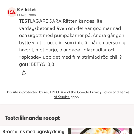
ICA-köket
13 feb. 2009
TESTLAGARE SARA Rätten kändes lite
vardagsbetonad även om det var god marinad
och urgott med pumpakärnor på. Andra gången
bytte vi ut broccolin, som inte är någon personlig
favorit, mot purjo, blandade i glasnudlar och
»spicade« upp det med fi nt strimlad röd chili ?
gott! BETYG: 3,8
This site is protected by reCAPTCHA and the Google
Privacy Policy
and
Terms
of Service
apply.
Testa liknande recept
Broccoliris med ugnskyckling
Broccoliris med ugnskyckling