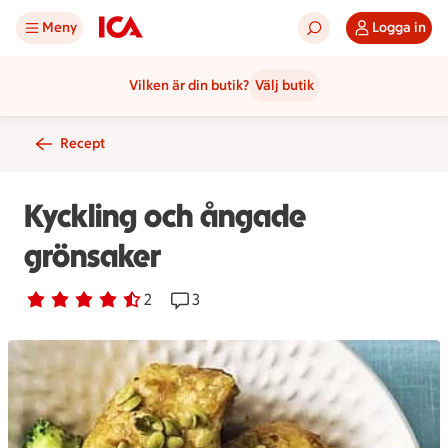
Meny
Logga in
Vilken är din butik?
Välj butik
Recept
Kyckling och ångade
grönsaker
Betyg 4.5 av 5.
2 personer har röstat
2
Receptet har 3 kommentarer
3