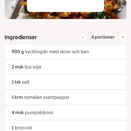
Ingredienser
4 portioner
900 g
kycklinglår med skinn och ben
2 msk
ljus soja
1 tsk
salt
1 krm
nymalen svartpeppar
4 msk
pumpakärnor
1
broccoli