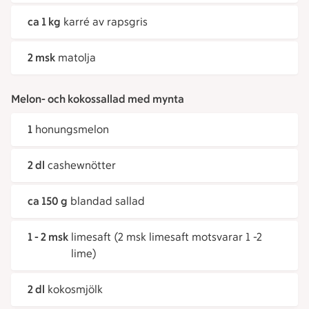
ca 1 kg
karré av rapsgris
2 msk
matolja
Melon- och kokossallad med mynta
1
honungsmelon
2 dl
cashewnötter
ca 150 g
blandad sallad
1 - 2 msk
limesaft (2 msk limesaft motsvarar 1 -2
lime)
2 dl
kokosmjölk