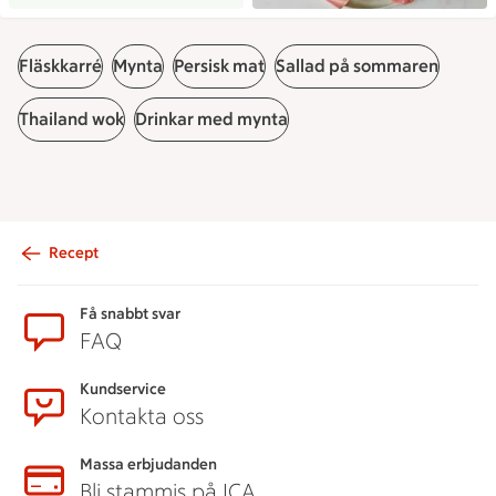
Fläskkarré
Mynta
Persisk mat
Sallad på sommaren
Thailand wok
Drinkar med mynta
Recept
Sidfot
Få snabbt svar
FAQ
Kundservice
Kontakta oss
Massa erbjudanden
Bli stammis på ICA