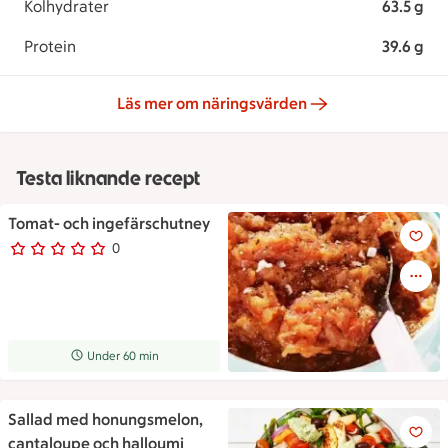
Kolhydrater
63.5 g
Protein
39.6 g
Läs mer om näringsvärden
Testa liknande recept
Tomat- och ingefärschutney
Tomat- och ingefärschutney
0
0 personer har röstat
Receptet tar Under 60 min att tillaga
Under 60 min
Sallad med honungsmelon,
Tallrik med sallad med grönsa
cantaloupe och halloumi