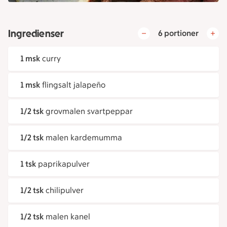
Ingredienser
6 portioner
1 msk
curry
1 msk
flingsalt jalapeño
1/2 tsk
grovmalen svartpeppar
1/2 tsk
malen kardemumma
1 tsk
paprikapulver
1/2 tsk
chilipulver
1/2 tsk
malen kanel