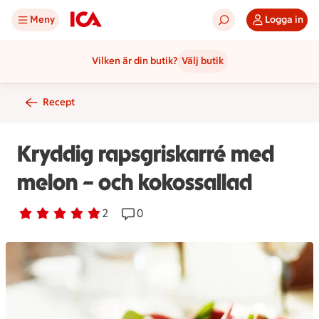
Meny
Logga in
Vilken är din butik?
Välj butik
Recept
Kryddig rapsgriskarré med
melon – och kokossallad
Betyg 5 av 5.
2 personer har röstat
2
Receptet har 0 kommentarer
0