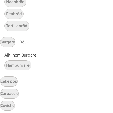
Stammis Husdjur
Naanbröd
Partnererbjudanden
Pitabröd
Våra ICA-kort
Tortillabröd
ICA
ICAs egna varor
Burgare
Dölj -
ICA Gruppen
ICA Nära
Allt inom Burgare
ICA Supermarket
ICA Kvantum
Hamburgare
ICA Maxi
Utvalda leverantörer
Cake pop
Annonsera
Jobba på ICA
Carpaccio
Hållbarhet
Ceviche