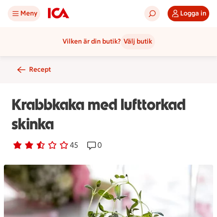
Meny
Logga in
Vilken är din butik?
Välj butik
Recept
Krabbkaka med lufttorkad
skinka
Betyg 2.7 av 5.
45 personer har röstat
45
Receptet har 0 kommentarer
0