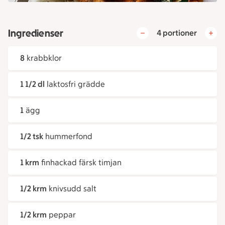
Ingredienser
4 portioner
8
krabbklor
1 1/2 dl
laktosfri grädde
1
ägg
1/2 tsk
hummerfond
1 krm
finhackad färsk timjan
1/2 krm
knivsudd salt
1/2 krm
peppar