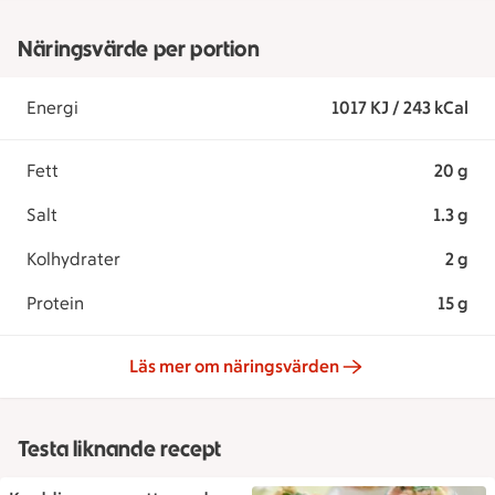
Näringsvärde per portion
Energi
1017 KJ / 243 kCal
Fett
20 g
Salt
1.3 g
Kolhydrater
2 g
Protein
15 g
Läs mer om näringsvärden
Testa liknande recept