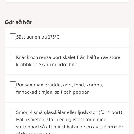
Gör så här
Sätt ugnen på 175°C.
Knäck och rensa bort skalet från hälften av stora
krabbklor. Skär i mindre bitar.
Rör samman grädde, ägg, fond, krabba,
finhackad timjan, salt och peppar.
Smörj 4 små glasskålar eller ljuslyktor (för 4 port).
Häll i smeten, ställ i en ugnsfast form med
vattenbad så att minst halva delen av skålarna är
täckta av vattnet.