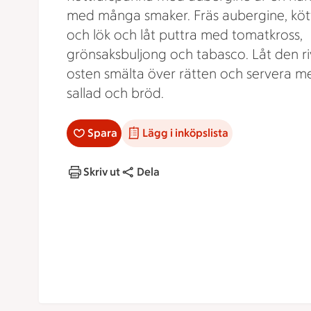
med många smaker. Fräs aubergine, köt
och lök och låt puttra med tomatkross,
grönsaksbuljong och tabasco. Låt den r
osten smälta över rätten och servera m
sallad och bröd.
Spara
Lägg i inköpslista
Skriv ut
Dela