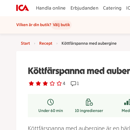
Handla online
Erbjudanden
Catering
I
Vilken är din butik?
Välj butik
Start
Recept
Köttfärspanna med aubergine
Köttfärspanna med auber
Betyg 2.8 av 5.
4 personer har röstat
4
Receptet har 1 kommentare
1
Under 60 min
10
ingredienser
Med
Köttfärspanna med aubergine är en härli