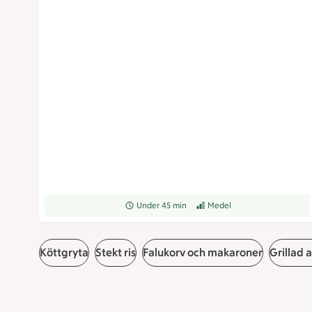
Receptet tar Under 45 min att tillaga
Under 45 min
Receptet har Medel svårighets
Medel
Köttgryta
Stekt ris
Falukorv och makaroner
Grillad 