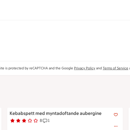
site is protected by reCAPTCHA and the Google
Privacy Policy
and
Terms of Service
a
Kebabspett med myntadoftande aubergine
Kebabspett med myntadoftande aubergine
8
1
Betyg 2.9 av 5.
8 personer har röstat
Receptet har 1 kommentarer