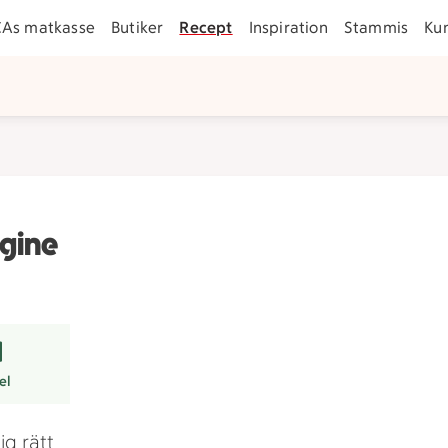
CAs matkasse
Butiker
Recept
Inspiration
Stammis
Ku
gine
r
el
g rätt