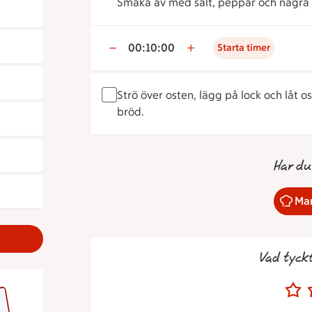
Smaka av med salt, peppar och några
00:10:00
Starta timer
Strö över osten, lägg på lock och låt 
bröd.
Har du
Mar
Vad tyck