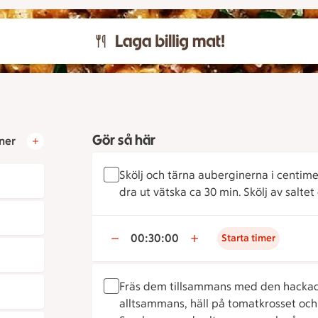
Gör så här
ner
Skölj och tärna auberginerna i centimet
dra ut vätska ca 30 min. Skölj av saltet
00:30:00
Starta timer
Fräs dem tillsammans med den hackade l
alltsammans, häll på tomatkrosset och 