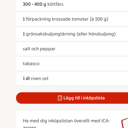
300 - 400 g
köttfärs
1
förpackning krossade tomater (à 500 g)
1
grönsaksbuljongtärning (eller hönsbuljong)
salt och peppar
tabasco
1 dl
riven ost
Lägg till i inköpslista
Ha med dig inköpslistan överallt med ICA-
appen