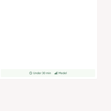
Receptet tar Under 30 min att tillaga
Under 30 min
Receptet har Medel svårighetsgrad
Medel