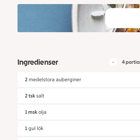
Ingredienser
4 portio
2
medelstora auberginer
2 tsk
salt
1 msk
olja
1
gul lök