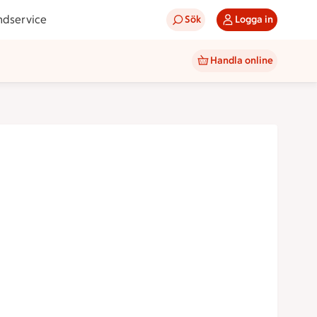
ndservice
Sök
Logga in
Handla online