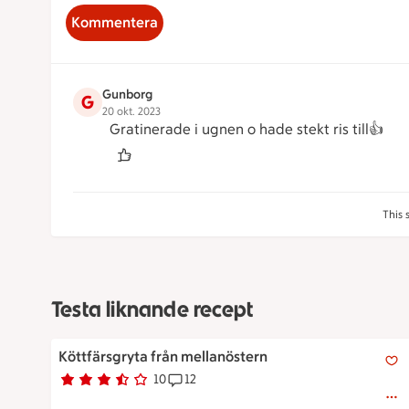
Kommentera
Gunborg
G
20 okt. 2023
Gratinerade i ugnen o hade stekt ris till👍
This 
Testa liknande recept
Köttfärsgryta från mellanöstern
Köttfärsgryta från mellanöstern
10
12
Betyg 3.5 av 5.
10 personer har röstat
Receptet har 12 kommentarer