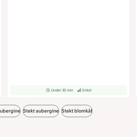
grad
Receptet tar Under 30 min att tillaga
Under 30 min
Receptet har Enkel svårighetsgrad
Enkel
aubergine
Stekt aubergine
Stekt blomkål