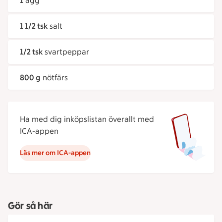
1
ägg
1 1/2 tsk
salt
1/2 tsk
svartpeppar
800 g
nötfärs
Ha med dig inköpslistan överallt med
ICA-appen
Läs mer om ICA-appen
Gör så här