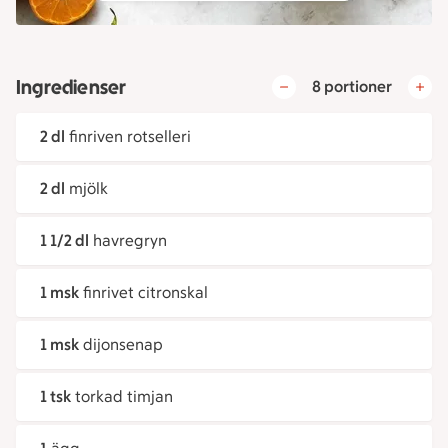
Ingredienser
8 portioner
2 dl
finriven rotselleri
2 dl
mjölk
1 1/2 dl
havregryn
1 msk
finrivet citronskal
1 msk
dijonsenap
1 tsk
torkad timjan