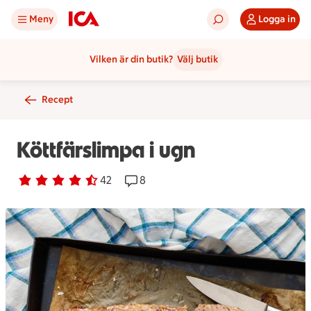
Meny
Logga in
Vilken är din butik?
Välj butik
Recept
Köttfärslimpa i ugn
Betyg 4.2 av 5.
42 personer har röstat
42
Receptet har 8 kommentarer
8