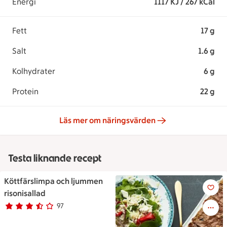
Energi
1117 KJ / 267 kCal
Fett
17 g
Salt
1.6 g
Kolhydrater
6 g
Protein
22 g
Läs mer om näringsvärden
Testa liknande recept
Köttfärslimpa och ljummen
Köttfärslimpa och ljummen ris
risonisallad
97
Betyg 3.3 av 5.
97 personer har röstat