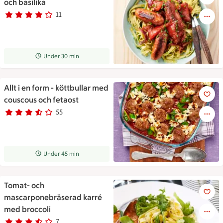
och basilika
11
Betyg 3.8 av 5.
11 personer har röstat
Receptet tar Under 30 min att tillaga
Under 30 min
Allt i en form - köttbullar med
Allt i en form - köttbullar me
couscous och fetaost
55
Betyg 3.4 av 5.
55 personer har röstat
Receptet tar Under 45 min att tillaga
Under 45 min
Tomat- och
Tomat- och mascarponebräser
mascarponebräserad karré
med broccoli
7
Betyg 3.1 av 5.
7 personer har röstat