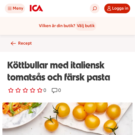
Meny
Logga in
Vilken är din butik?
Välj butik
Recept
Köttbullar med italiensk
tomatsås och färsk pasta
0 personer har röstat
0
Receptet har 0 kommentarer
0