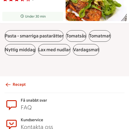
Receptet tar Under 30 min att tillaga
Under 30 min
Pasta - smarriga pastarätter
Tomatsås
Tomatmat
Nyttig middag
Lax med nudlar
Vardagsmat
Recept
Sidfot
Få snabbt svar
FAQ
Kundservice
Kontakta oss