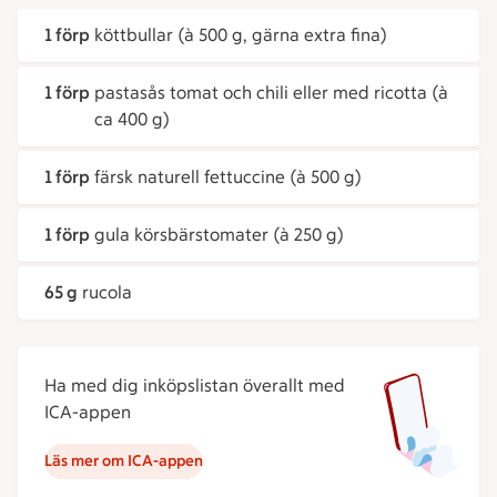
1 förp
köttbullar (à 500 g, gärna extra fina)
1 förp
pastasås tomat och chili eller med ricotta (à
ca 400 g)
1 förp
färsk naturell fettuccine (à 500 g)
1 förp
gula körsbärstomater (à 250 g)
65 g
rucola
Ha med dig inköpslistan överallt med
ICA-appen
Läs mer om ICA-appen