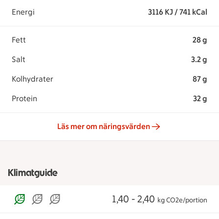
Energi
3116 KJ / 741 kCal
Fett
28 g
Salt
3.2 g
Kolhydrater
87 g
Protein
32 g
Läs mer om näringsvärden
Klimatguide
1,40 - 2,40
kg CO2e/portion