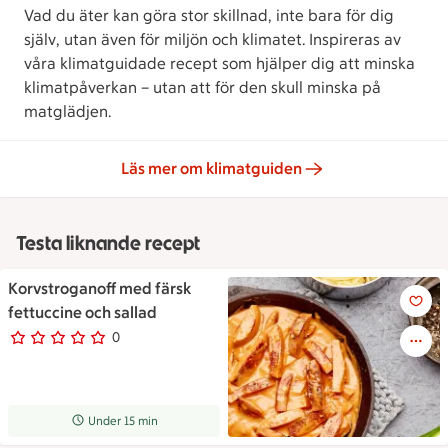
Vad du äter kan göra stor skillnad, inte bara för dig
själv, utan även för miljön och klimatet. Inspireras av
våra klimatguidade recept som hjälper dig att minska
klimatpåverkan – utan att för den skull minska på
matglädjen.
Läs mer om klimatguiden
Testa liknande recept
Korvstroganoff med färsk
En stekpanna med krämig korvs
fettuccine och sallad
0
0 personer har röstat
Receptet tar Under 15 min att tillaga
Under 15 min