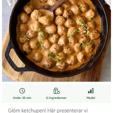
Under 30 min
11
ingredienser
Medel
Glöm ketchupen! Här presenterar vi