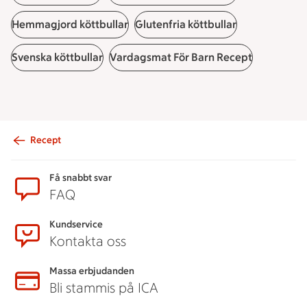
Hemmagjord köttbullar
Glutenfria köttbullar
Svenska köttbullar
Vardagsmat För Barn Recept
Recept
Sidfot
Få snabbt svar
FAQ
Kundservice
Kontakta oss
Massa erbjudanden
Bli stammis på ICA