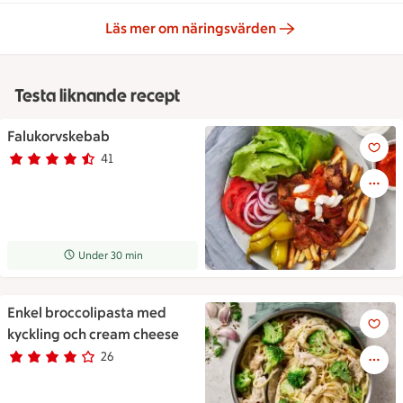
Läs mer om näringsvärden
Testa liknande recept
Falukorvskebab
Falukorvskebab
41
Betyg 4.3 av 5.
41 personer har röstat
Receptet tar Under 30 min att tillaga
Under 30 min
Enkel broccolipasta med
Krämig spaketti i en stor kastru
kyckling och cream cheese
26
Betyg 4 av 5.
26 personer har röstat