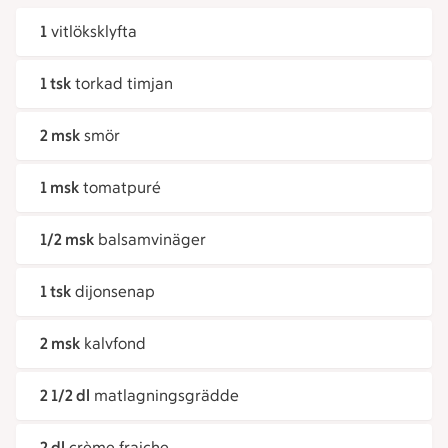
1
vitlöksklyfta
1 tsk
torkad timjan
2 msk
smör
1 msk
tomatpuré
1/2 msk
balsamvinäger
1 tsk
dijonsenap
2 msk
kalvfond
2 1/2 dl
matlagningsgrädde
2 dl
crème fraiche