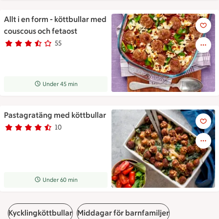
Allt i en form - köttbullar med
Allt i en form - köttbullar me
couscous och fetaost
55
Betyg 3.4 av 5.
55 personer har röstat
Receptet tar Under 45 min att tillaga
Under 45 min
Pastagratäng med köttbullar
Pastagratäng med köttbullar
10
Betyg 4.2 av 5.
10 personer har röstat
Receptet tar Under 60 min att tillaga
Under 60 min
Kycklingköttbullar
Middagar för barnfamiljer