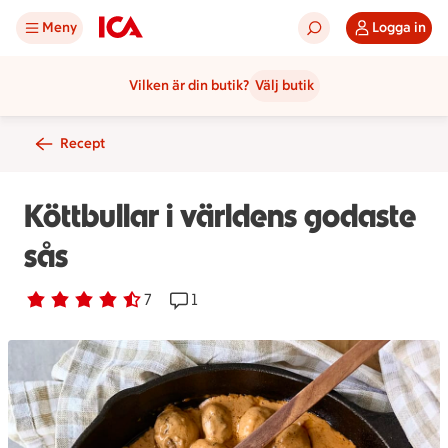
Meny
Logga in
Vilken är din butik?
Välj butik
Recept
Köttbullar i världens godaste
sås
Betyg 4.4 av 5.
7 personer har röstat
7
Receptet har 1 kommentarer
1