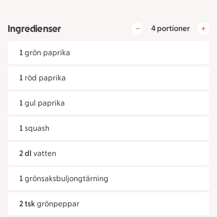
Ingredienser
4 portioner
1
grön paprika
1
röd paprika
1
gul paprika
1
squash
2 dl
vatten
1
grönsaksbuljongtärning
2 tsk
grönpeppar