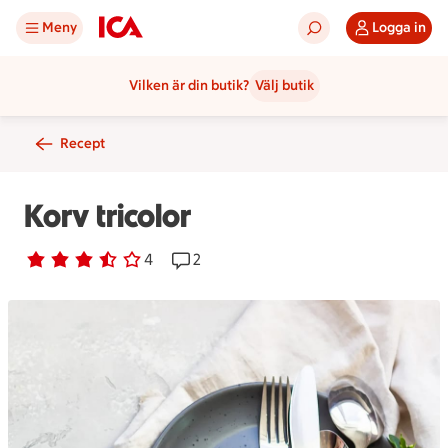
Meny
Logga in
Vilken är din butik?
Välj butik
Recept
Korv tricolor
Betyg 3.3 av 5.
4 personer har röstat
4
Receptet har 2 kommentarer
2