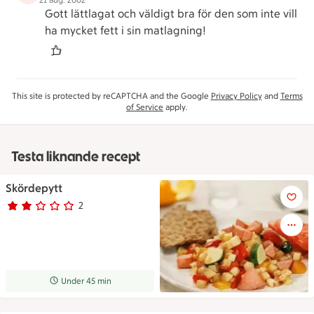
21 aug. 2002
Gott lättlagat och väldigt bra för den som inte vill
ha mycket fett i sin matlagning!
This site is protected by reCAPTCHA and the Google
Privacy Policy
and
Terms
of Service
apply.
Testa liknande recept
Skördepytt
Skördepytt
2
Betyg 2 av 5.
2 personer har röstat
Receptet tar Under 45 min att tillaga
Under 45 min