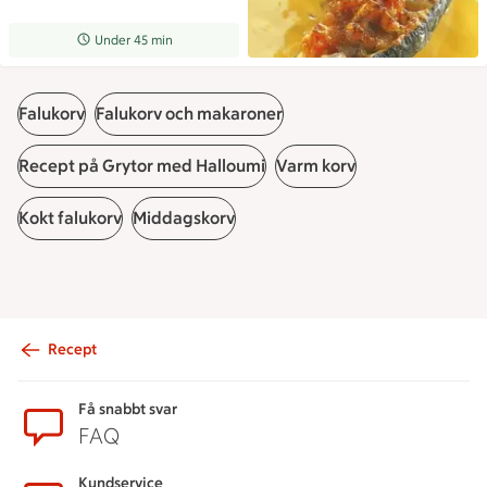
Receptet tar Under 45 min att tillaga
Under 45 min
Falukorv
Falukorv och makaroner
Recept på Grytor med Halloumi
Varm korv
Kokt falukorv
Middagskorv
Recept
Sidfot
Få snabbt svar
FAQ
Kundservice