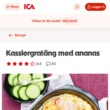
Meny
Logga in
Vilken är din butik?
Välj butik
Recept
Kasslergratäng med ananas
Betyg 4 av 5.
164 personer har röstat
164
Receptet har 40 kommentarer
40