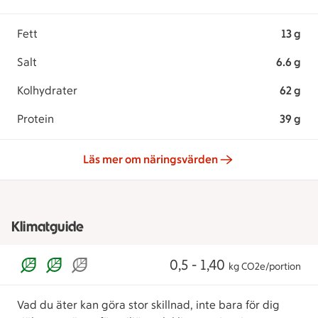
Fett
13 g
Salt
6.6 g
Kolhydrater
62 g
Protein
39 g
Läs mer om näringsvärden
Klimatguide
0,5 - 1,40
kg CO2e/portion
Vad du äter kan göra stor skillnad, inte bara för dig