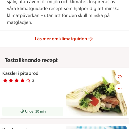
själv, utan även för miljön och klimatet. Inspireras av
våra klimatguidade recept som hjälper dig att minska
klimatpåverkan – utan att för den skull minska på
matglädjen.
Läs mer om klimatguiden
Testa liknande recept
Kassler i pitabröd
Kassler i pitabröd
2
Betyg 4 av 5.
2 personer har röstat
Receptet tar Under 30 min att tillaga
Under 30 min