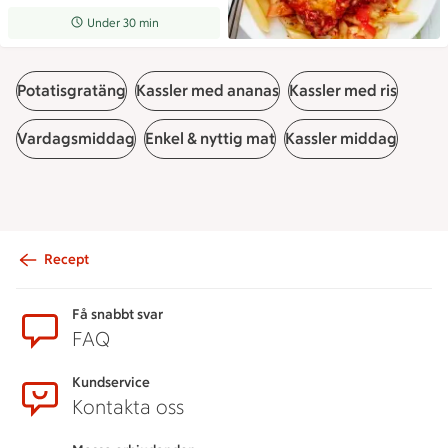
Receptet tar Under 30 min att tillaga
Under 30 min
Potatisgratäng
Kassler med ananas
Kassler med ris
Vardagsmiddag
Enkel & nyttig mat
Kassler middag
Recept
Sidfot
Få snabbt svar
FAQ
Kundservice
Kontakta oss