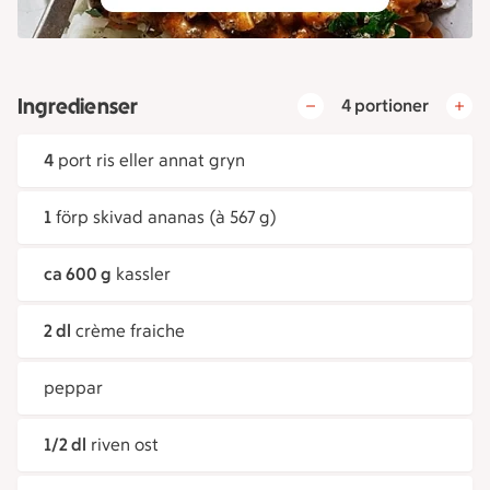
Ingredienser
4 portioner
4
port ris eller annat gryn
1
förp skivad ananas (à 567 g)
ca 600 g
kassler
2 dl
crème fraiche
peppar
1/2 dl
riven ost