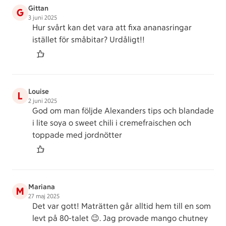
Gittan
G
3 juni 2025
Hur svårt kan det vara att fixa ananasringar
istället för småbitar? Urdåligt!!
Louise
L
2 juni 2025
God om man följde Alexanders tips och blandade
i lite soya o sweet chili i cremefraischen och
toppade med jordnötter
Mariana
M
27 maj 2025
Det var gott! Maträtten går alltid hem till en som
levt på 80-talet 😉. Jag provade mango chutney