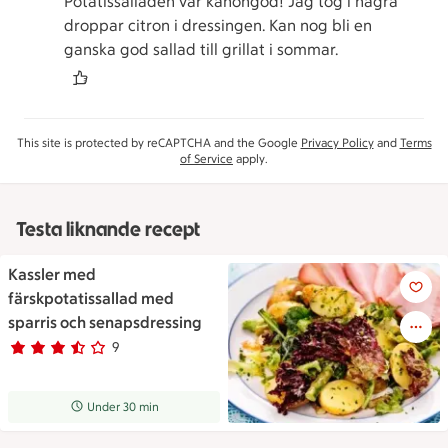
Potatissalladen var kanongod! Jag tog i några
droppar citron i dressingen. Kan nog bli en
ganska god sallad till grillat i sommar.
This site is protected by reCAPTCHA and the Google
Privacy Policy
and
Terms
of Service
apply.
Testa liknande recept
Kassler med
Kassler med färskpotatissalla
färskpotatissallad med
sparris och senapsdressing
9
Betyg 3.1 av 5.
9 personer har röstat
Receptet tar Under 30 min att tillaga
Under 30 min