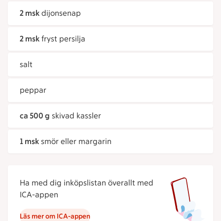
2 msk
dijonsenap
2 msk
fryst persilja
salt
peppar
ca 500 g
skivad kassler
1 msk
smör eller margarin
Ha med dig inköpslistan överallt med
ICA-appen
Läs mer om ICA-appen