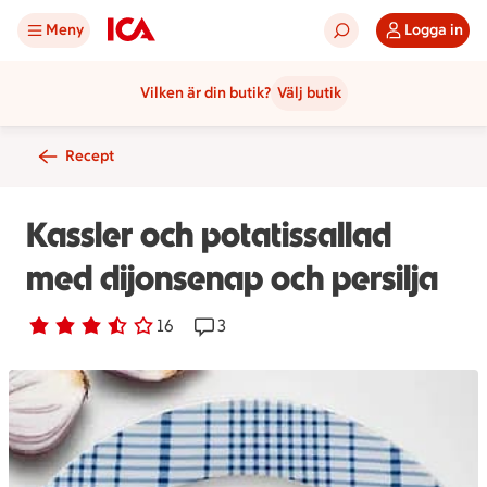
Meny
Logga in
Vilken är din butik?
Välj butik
Recept
Kassler och potatissallad
med dijonsenap och persilja
Betyg 3.6 av 5.
16 personer har röstat
16
Receptet har 3 kommentarer
3