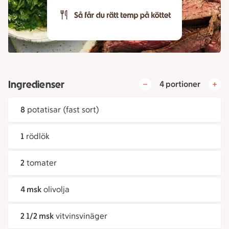
Ingredienser
4 portioner
8
potatisar (fast sort)
1
rödlök
2
tomater
4 msk
olivolja
2 1/2 msk
vitvinsvinäger