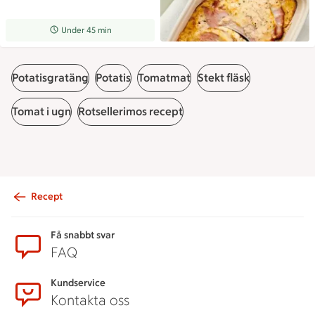
Receptet tar Under 45 min att tillaga
Under 45 min
Potatisgratäng
Potatis
Tomatmat
Stekt fläsk
Tomat i ugn
Rotsellerimos recept
Recept
Sidfot
Få snabbt svar
FAQ
Kundservice
Kontakta oss