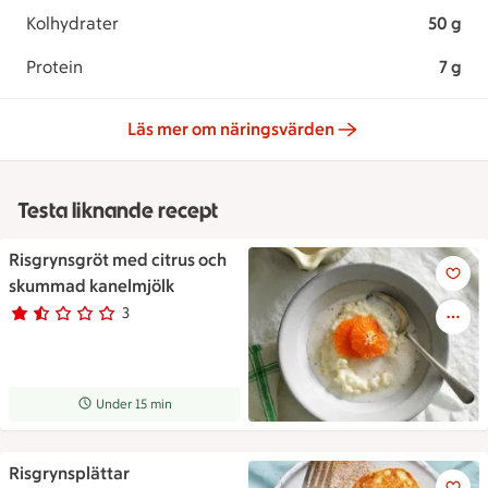
Kolhydrater
50 g
Protein
7 g
Läs mer om näringsvärden
Testa liknande recept
Risgrynsgröt med citrus och
Risgrynsgröt med citrus och 
skummad kanelmjölk
3
Betyg 1.7 av 5.
3 personer har röstat
Receptet tar Under 15 min att tillaga
Under 15 min
Risgrynsplättar
Risgrynsplättar