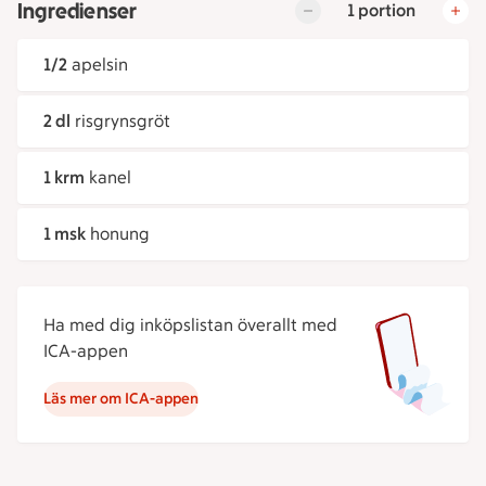
Ingredienser
1 portion
1/2
apelsin
2 dl
risgrynsgröt
1 krm
kanel
1 msk
honung
Ha med dig inköpslistan överallt med
ICA-appen
Läs mer om ICA-appen