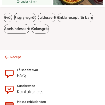
Receptet tar Under 45 min att tillaga
Under 45 min
Gröt
Risgrynsgröt
Juldessert
Enkla recept för barn
Apelsindessert
Kokosgröt
Recept
Sidfot
Få snabbt svar
FAQ
Kundservice
Kontakta oss
Massa erbjudanden