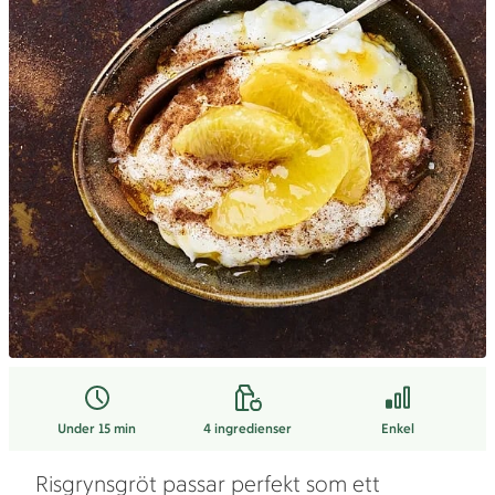
Under 15 min
4
ingredienser
Enkel
Risgrynsgröt passar perfekt som ett