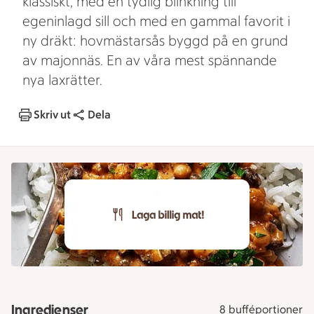
klassiskt, med en tydlig blinkning till
egeninlagd sill och med en gammal favorit i
ny dräkt: hovmästarsås byggd på en grund
av majonnäs. En av våra mest spännande
nya laxrätter.
Skriv ut
Dela
Ingredienser
8 bufféportioner