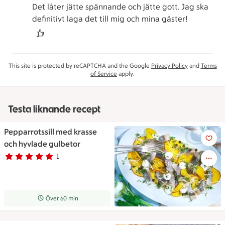
Det låter jätte spännande och jätte gott. Jag ska
definitivt laga det till mig och mina gäster!
This site is protected by reCAPTCHA and the Google
Privacy Policy
and
Terms
of Service
apply.
Testa liknande recept
Pepparrotssill med krasse
Pepparrotssill med krasse och
och hyvlade gulbetor
1
Betyg 5 av 5.
1 personer har röstat
Receptet tar Över 60 min att tillaga
Över 60 min