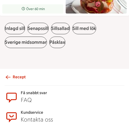
Receptet tar Över 60 min att tillaga
Över 60 min
Inlagd sill
Senapssill
Sillsallad
Sill med lök
Sverige midsommar
Påsklax
Recept
Sidfot
Få snabbt svar
FAQ
Kundservice
Kontakta oss