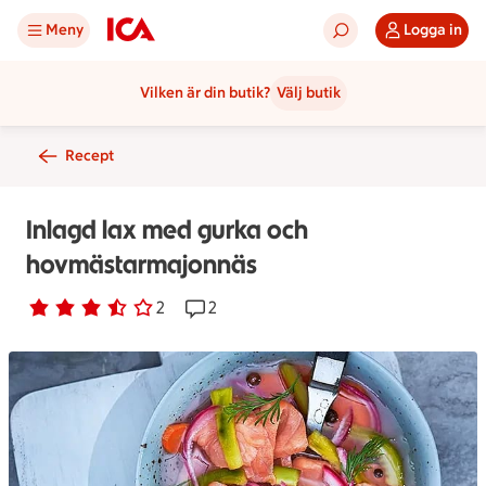
Meny
Logga in
Vilken är din butik?
Välj butik
Recept
Inlagd lax med gurka och
hovmästarmajonnäs
Betyg 3.5 av 5.
2 personer har röstat
2
Receptet har 2 kommentarer
2