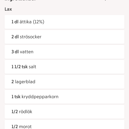
Lax
1 dl
ättika (12%)
2 dl
strösocker
3 dl
vatten
1 1/2 tsk
salt
2
lagerblad
1 tsk
kryddpepparkorn
1/2
rödlök
1/2
morot