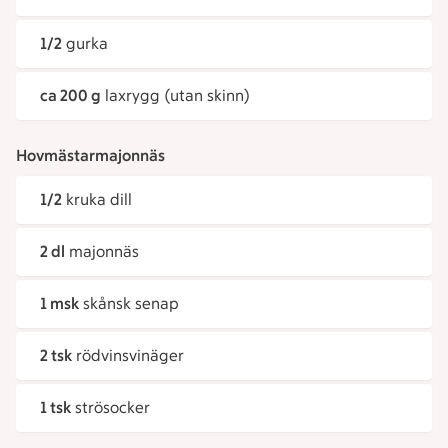
1/2
gurka
ca 200 g
laxrygg (utan skinn)
Hovmästarmajonnäs
1/2
kruka dill
2 dl
majonnäs
1 msk
skånsk senap
2 tsk
rödvinsvinäger
1 tsk
strösocker