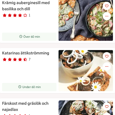
Krämig auberginesill med
Krämig auberginesill med basil
basilika och dill
1
Betyg 4 av 5.
1 personer har röstat
Receptet tar Över 60 min att tillaga
Över 60 min
Katarinas ättikströmming
Katarinas ättikströmming
7
Betyg 4.7 av 5.
7 personer har röstat
Receptet tar Under 60 min att tillaga
Under 60 min
Färskost med gräslök och
Färskost med gräslök och naja
najadlax