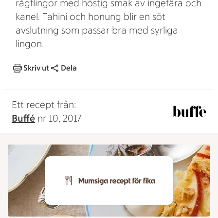
rågflingor med höstig smak av ingefära och
kanel. Tahini och honung blir en söt
avslutning som passar bra med syrliga
lingon.
Skriv ut
Dela
Ett recept från:
Buffé
nr 10, 2017