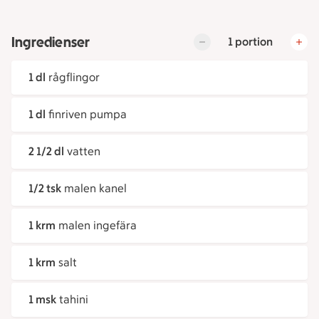
Ingredienser
1 portion
1 dl
rågflingor
1 dl
finriven pumpa
2 1/2 dl
vatten
1/2 tsk
malen kanel
1 krm
malen ingefära
1 krm
salt
1 msk
tahini