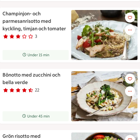
Champinjon- och
Champinjon- och parmesanriso
parmesanrisotto med
kyckling, timjan och tomater
3
Betyg 3 av 5.
3 personer har röstat
Receptet tar Under 15 min att tillaga
Under 15 min
Bönotto med zucchini och
Bönotto med zucchini och bell
bella verde
22
Betyg 4.4 av 5.
22 personer har röstat
Receptet tar Under 45 min att tillaga
Under 45 min
Grön risotto med
Grön risotto med tomatsallad