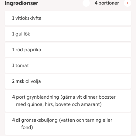
Ingredienser
4 portioner
1
vitlöksklyfta
1
gul lök
1
röd paprika
1
tomat
2 msk
olivolja
4
port grynblandning (gärna vit dinner booster
med quinoa, hirs, bovete och amarant)
4 dl
grönsaksbuljong (vatten och tärning eller
fond)