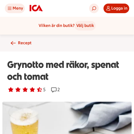
Meny
Logga in
Vilken är din butik?
Välj butik
Recept
Grynotto med räkor, spenat
och tomat
Betyg 4.2 av 5.
5 personer har röstat
5
Receptet har 2 kommentarer
2