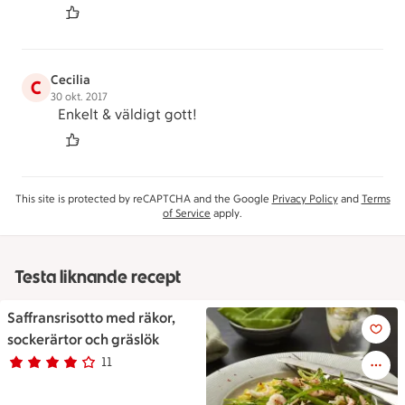
Cecilia
C
30 okt. 2017
Enkelt & väldigt gott!
This site is protected by reCAPTCHA and the Google
Privacy Policy
and
Terms
of Service
apply.
Testa liknande recept
Saffransrisotto med räkor,
Saffransrisotto med räkor, soc
sockerärtor och gräslök
11
Betyg 3.9 av 5.
11 personer har röstat