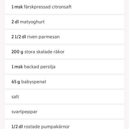
1 msk
färskpressad citronsaft
2 dl
matyoghurt
2 1/2 dl
riven parmesan
200 g
stora skalade räkor
1 msk
hackad persilja
65 g
babyspenat
salt
svartpeppar
1/2 dl
rostade pumpakärnor