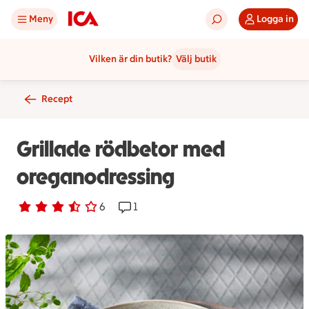
Meny
Logga in
Vilken är din butik?
Välj butik
Recept
Grillade rödbetor med
oreganodressing
Betyg 3.7 av 5.
6 personer har röstat
6
Receptet har 1 kommentarer
1