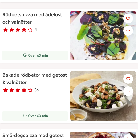
Rödbetspizza med ädelost
Rödbetspizza med ädelost och
och valnötter
4
Betyg 4 av 5.
4 personer har röstat
Receptet tar Över 60 min att tillaga
Över 60 min
Bakade rödbetor med getost
Bakade rödbetor ligger upplagt
& valnötter
36
Betyg 3.8 av 5.
36 personer har röstat
Receptet tar Över 60 min att tillaga
Över 60 min
Smördegspizza med getost
Smördegspizza med getost och