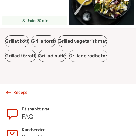
Receptet tar Under 30 min att tillaga
Under 30 min
Grillat kött
Grilla torsk
Grillad vegetarisk mat
Grillad förrätt
Grillad buffé
Grillade rödbetor
Recept
Sidfot
Få snabbt svar
FAQ
Kundservice