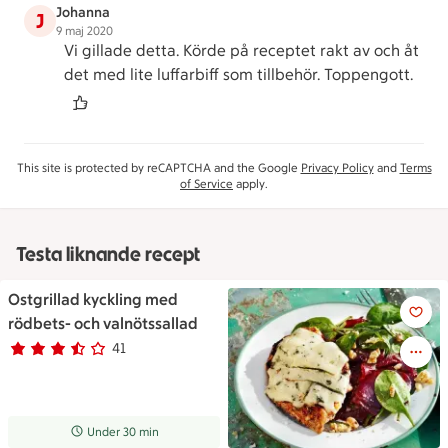
Johanna
J
9 maj 2020
Vi gillade detta. Körde på receptet rakt av och åt
det med lite luffarbiff som tillbehör. Toppengott.
This site is protected by reCAPTCHA and the Google
Privacy Policy
and
Terms
of Service
apply.
Testa liknande recept
Ostgrillad kyckling med
Ostgrillad kyckling med rödbe
rödbets- och valnötssallad
41
Betyg 3.5 av 5.
41 personer har röstat
Receptet tar Under 30 min att tillaga
Under 30 min