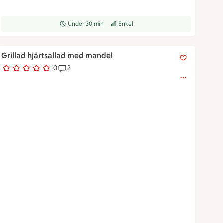
Receptet tar Under 30 min att tillaga
Under 30 min
Receptet har Enkel svårighetsgrad
Enkel
Grillad hjärtsallad med mandel
Grillad hjärtsallad med mandel
0
2
0 personer har röstat
Receptet har 2 kommentarer