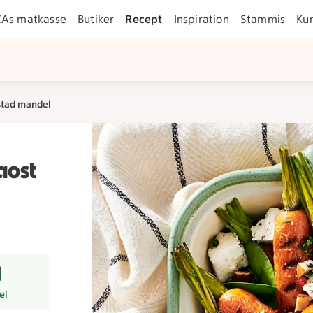
CAs matkasse
Butiker
Recept
Inspiration
Stammis
Ku
ostad mandel
aost
r
el