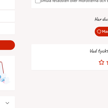
Smula fetaosten över morötterna och t
Har du
Mar
Vad tyck