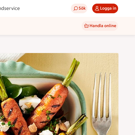
ndservice
Sök
Logga in
Handla online