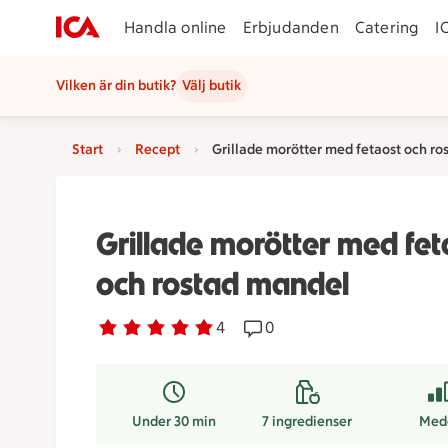
Handla online
Erbjudanden
Catering
I
Vilken är din butik?
Välj butik
Start
Recept
Grillade morötter med fetaost och r
Grillade morötter med fet
och rostad mandel
Betyg 4.8 av 5.
4 personer har röstat
4
Receptet har 0 kommentare
0
Under 30 min
7
ingredienser
Med