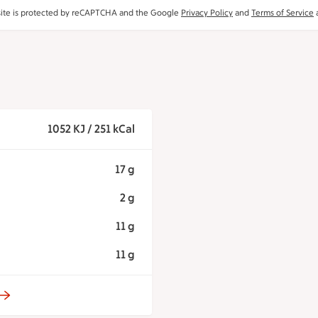
site is protected by reCAPTCHA and the Google
Privacy Policy
and
Terms of Service
a
1052 KJ / 251 kCal
17 g
2 g
11 g
11 g