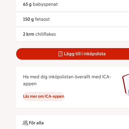
65 g
babyspenat
150 g
fetaost
2 krm
chiliflakes
Lägg till i inköpslista
Ha med dig inköpslistan överallt med ICA-
appen
Läs mer om ICA-appen
För alla