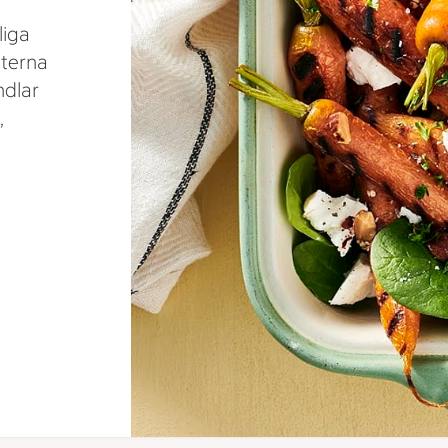
liga
tterna
ndlar
,