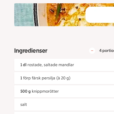
Ingredienser
4 portio
1 dl
rostade, saltade mandlar
1
förp färsk persilja (à 20 g)
500 g
knippmorötter
salt