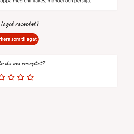
oppa med chiliflakes, mandel och persilja.
 lagat receptet?
kera som tillagat
te du om receptet?