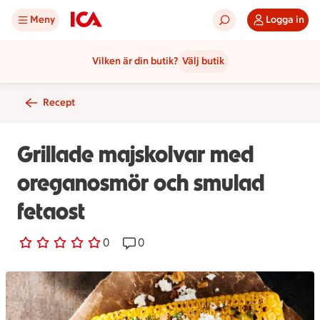
Meny
Logga in
Vilken är din butik?
Välj butik
Recept
Grillade majskolvar med
oreganosmör och smulad
fetaost
0 personer har röstat
0
Receptet har 0 kommentarer
0