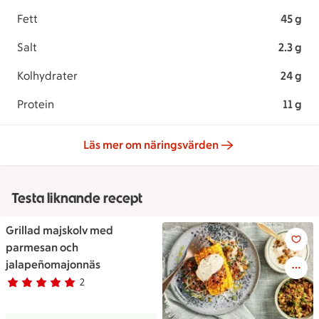
Fett
45 g
Salt
2.3 g
Kolhydrater
24 g
Protein
11 g
Läs mer om näringsvärden
Testa liknande recept
Grillad majskolv med
Grillad majskolv med parmes
parmesan och
jalapeñomajonnäs
2
Betyg 5 av 5.
2 personer har röstat