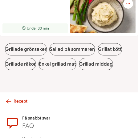
Receptet tar Under 30 min att tillaga
Under 30 min
Grillade grönsaker
Sallad på sommaren
Grillat kött
Grillade räkor
Enkel grillad mat
Grillad middag
Recept
Sidfot
Få snabbt svar
FAQ