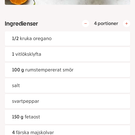
Ingredienser
4 portioner
1/2
kruka oregano
1
vitlöksklyfta
100 g
rumstempererat smör
salt
svartpeppar
150 g
fetaost
4
färska majskolvar