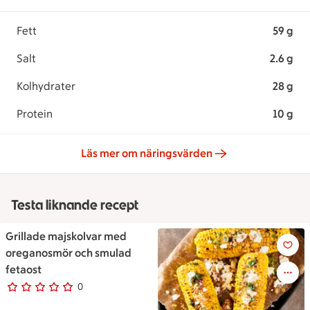
Fett
59 g
Salt
2.6 g
Kolhydrater
28 g
Protein
10 g
Läs mer om näringsvärden
Testa liknande recept
Grillade majskolvar med
Grillade majskolvar med oreg
oreganosmör och smulad
fetaost
0
0 personer har röstat