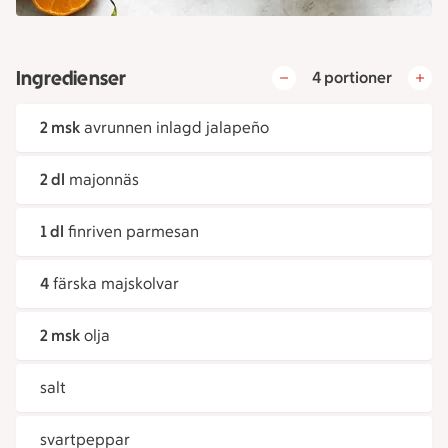
Ingredienser
4 portioner
2 msk
avrunnen inlagd jalapeño
2 dl
majonnäs
1 dl
finriven parmesan
4
färska majskolvar
2 msk
olja
salt
svartpeppar