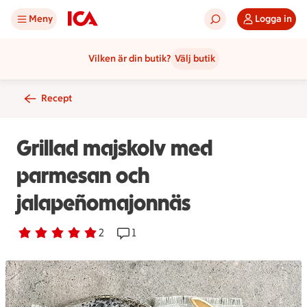
Meny
Logga in
Vilken är din butik?
Välj butik
Recept
Grillad majskolv med
parmesan och
jalapeñomajonnäs
Betyg 5 av 5.
2 personer har röstat
2
Receptet har 1 kommentarer
1