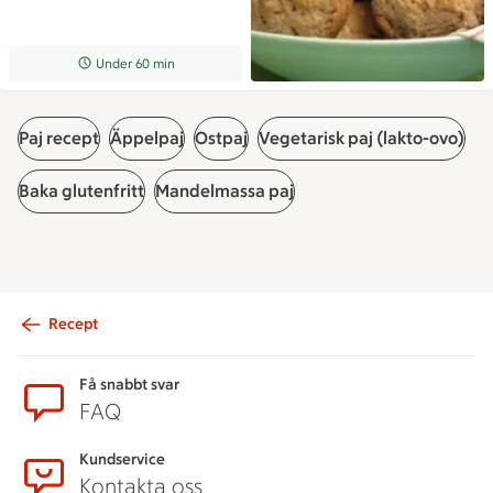
Receptet tar Under 60 min att tillaga
Under 60 min
Paj recept
Äppelpaj
Ostpaj
Vegetarisk paj (lakto-ovo)
Baka glutenfritt
Mandelmassa paj
Recept
Sidfot
Få snabbt svar
FAQ
Kundservice
Kontakta oss