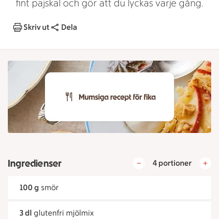
fint pajskal och gör att du lyckas varje gång.
Skriv ut
Dela
Ingredienser
4 portioner
100 g
smör
3 dl
glutenfri mjölmix