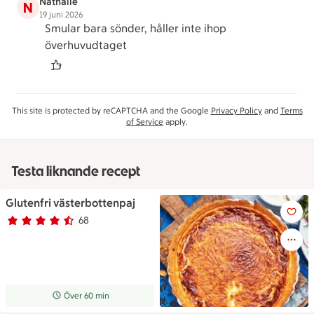
Nathalie
N
19 juni 2026
Smular bara sönder, håller inte ihop
överhuvudtaget
This site is protected by reCAPTCHA and the Google
Privacy Policy
and
Terms
of Service
apply.
Testa liknande recept
Glutenfri västerbottenpaj
Glutenfri västerbottenpaj
68
Betyg 4.1 av 5.
68 personer har röstat
Receptet tar Över 60 min att tillaga
Över 60 min