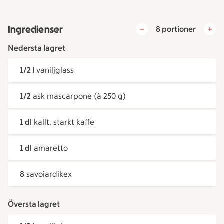
Ingredienser
8 portioner
Nedersta lagret
1/2 l
vaniljglass
1/2
ask mascarpone (à 250 g)
1 dl
kallt, starkt kaffe
1 dl
amaretto
8
savoiardikex
Översta lagret