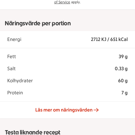
of Service
apply.
Näringsvärde per portion
Energi
2712 KJ / 651 kCal
Fett
39 g
Salt
0.33 g
Kolhydrater
60 g
Protein
7 g
Läs mer om näringsvärden
Testa liknande recept