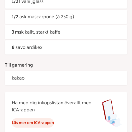
1/2 l
vaniljglass
1/2
ask mascarpone (à 250 g)
3 msk
kallt, starkt kaffe
8
savoiardikex
Till garnering
kakao
Ha med dig inköpslistan överallt med
ICA-appen
Läs mer om ICA-appen