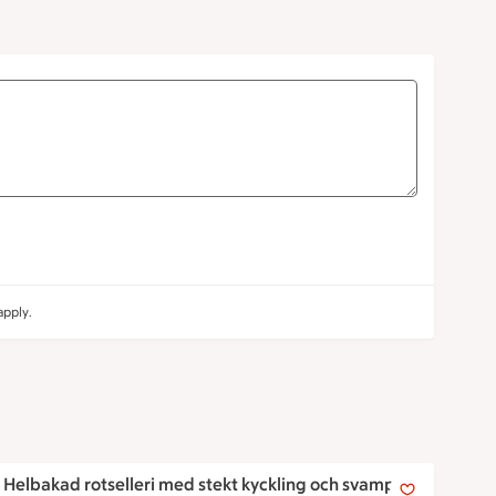
pply.
Helbakad rotselleri med stekt kyckling och svamp
Helbakad rotselleri med stekt kyckling och svamp