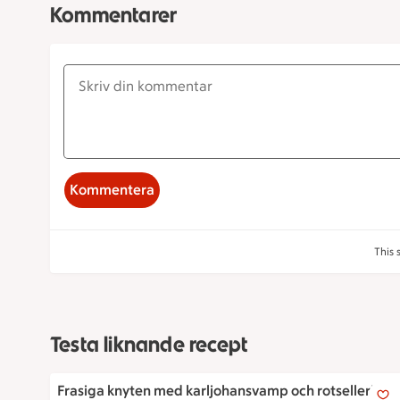
Kommentarer
Kommentera
This 
Testa liknande recept
En plåt med 6 stycken nygräddade smördegsknyten, en
Frasiga knyten med karljohansvamp och rotselleri