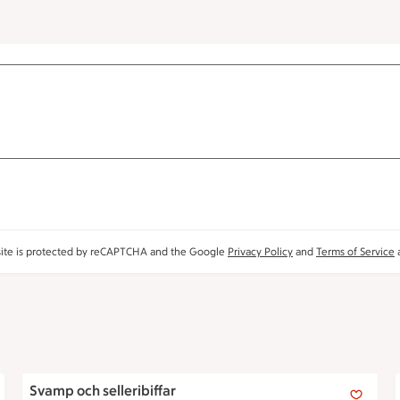
site is protected by reCAPTCHA and the Google
Privacy Policy
and
Terms of Service
a
 delad i hälften.
Svamp och selleribiffar
Svamp och selleribiffar