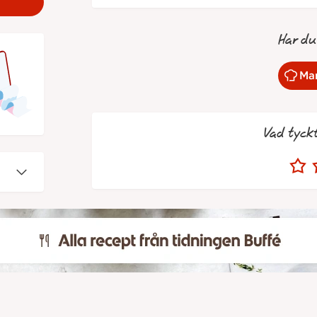
Har du
Mar
Vad tyck