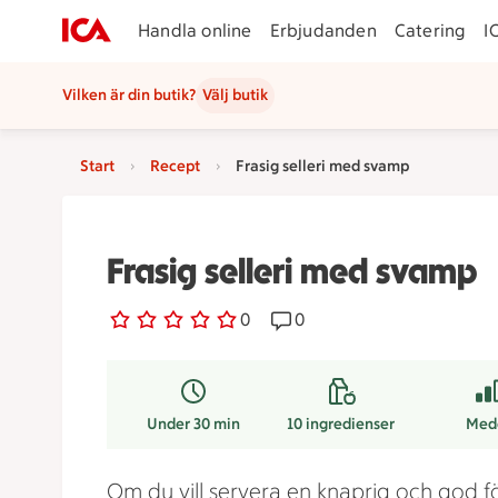
Handla online
Erbjudanden
Catering
I
Vilken är din butik?
Välj butik
Start
Recept
Frasig selleri med svamp
Frasig selleri med svamp
0 personer har röstat
0
Receptet har 0 kommentare
0
Under 30 min
10
ingredienser
Med
Om du vill servera en knaprig och god fö