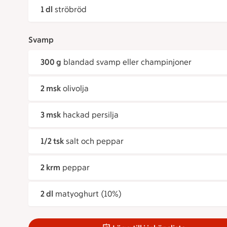
1 dl
ströbröd
Svamp
300 g
blandad svamp eller champinjoner
2 msk
olivolja
3 msk
hackad persilja
1/2 tsk
salt och peppar
2 krm
peppar
2 dl
matyoghurt (10%)