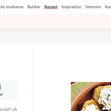
CAs matkasse
Butiker
Recept
Inspiration
Stammis
Ku
r
el
rrätt så