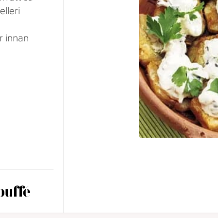
lleri
r innan