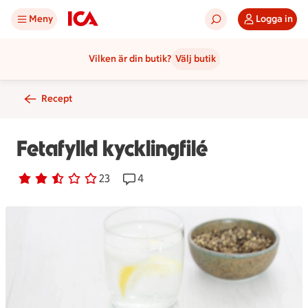
Meny
Logga in
Vilken är din butik?
Välj butik
Recept
Fetafylld kycklingfilé
Betyg 2.4 av 5.
23 personer har röstat
23
Receptet har 4 kommentarer
4