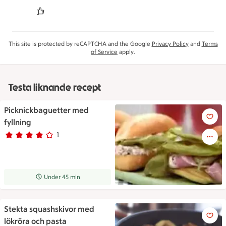
This site is protected by reCAPTCHA and the Google
Privacy Policy
and
Terms
of Service
apply.
Testa liknande recept
Picknickbaguetter med
Picknickbaguetter med fyllnin
fyllning
1
Betyg 4 av 5.
1 personer har röstat
Receptet tar Under 45 min att tillaga
Under 45 min
Stekta squashskivor med
Stekta squashskivor med lökrö
lökröra och pasta