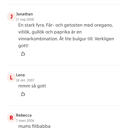
Jonathan
J
17 maj 2008
En stark fyra. Får- och getosten med oregano,
vitlök, gullök och paprika är en
vinnarkombination. Åt lite bulgur till. Verkligen
gott!
Lena
L
18 okt. 2007
mmm så gott
Rebecca
R
7 mars 2006
mums filibabba