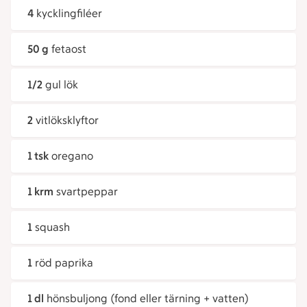
4
kycklingfiléer
50 g
fetaost
1/2
gul lök
2
vitlöksklyftor
1 tsk
oregano
1 krm
svartpeppar
1
squash
1
röd paprika
1 dl
hönsbuljong (fond eller tärning + vatten)