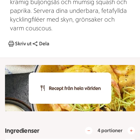
krämig buljongsås och mumsig squash och
paprika. Servera dina underbara, fetafyllda
kycklingfiléer med skyn, grönsaker och
varm couscous.
Skriv ut
Dela
Ingredienser
4 portioner