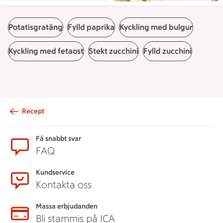
Potatisgratäng
Fylld paprika
Kyckling med bulgur
Kyckling med fetaost
Stekt zucchini
Fylld zucchini
Recept
Sidfot
Få snabbt svar
FAQ
Kundservice
Kontakta oss
Massa erbjudanden
Bli stammis på ICA