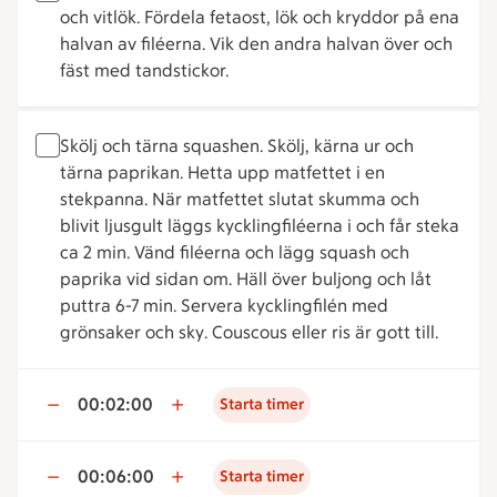
och vitlök. Fördela fetaost, lök och kryddor på ena
halvan av filéerna. Vik den andra halvan över och
fäst med tandstickor.
Skölj och tärna squashen. Skölj, kärna ur och
tärna paprikan. Hetta upp matfettet i en
stekpanna. När matfettet slutat skumma och
blivit ljusgult läggs kycklingfiléerna i och får steka
ca 2 min. Vänd filéerna och lägg squash och
paprika vid sidan om. Häll över buljong och låt
puttra 6-7 min. Servera kycklingfilén med
grönsaker och sky. Couscous eller ris är gott till.
00:02:00
Starta timer
00:06:00
Starta timer