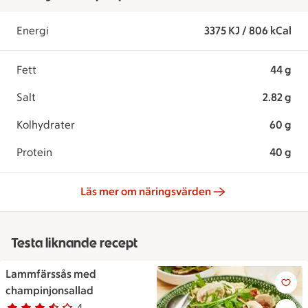
Energi
3375 KJ / 806 kCal
Fett
44 g
Salt
2.82 g
Kolhydrater
60 g
Protein
40 g
Läs mer om näringsvärden
Testa liknande recept
Lammfärssås med
Lammfärssås med champinjon
champinjonsallad
4