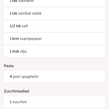
1 tsk
rosmarin
1 tsk
sambal oelek
1/2 tsk
salt
1 krm
svartpeppar
1 msk
olja
Pasta
4
port spaghetti
Zucchinisallad
1
zucchini