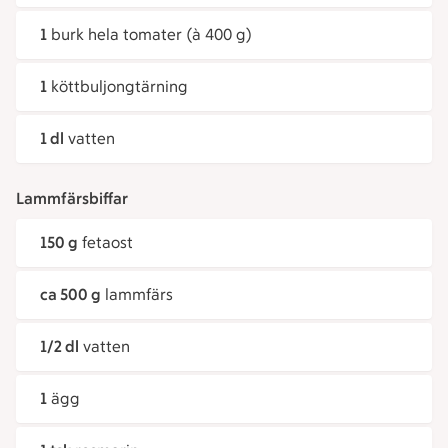
1
burk hela tomater (à 400 g)
1
köttbuljongtärning
1 dl
vatten
Lammfärsbiffar
150 g
fetaost
ca 500 g
lammfärs
1/2 dl
vatten
1
ägg