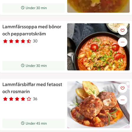
Receptet tar Under 30 min att tillaga
Under 30 min
Lammfärssoppa med bönor
Lammfärssoppa med bönor oc
och pepparrotskräm
30
Betyg 4.5 av 5.
30 personer har röstat
Receptet tar Under 30 min att tillaga
Under 30 min
Lammfärsbiffar med fetaost
Lammfärsbiffar med fetaost o
och rosmarin
36
Betyg 4 av 5.
36 personer har röstat
Receptet tar Under 45 min att tillaga
Under 45 min