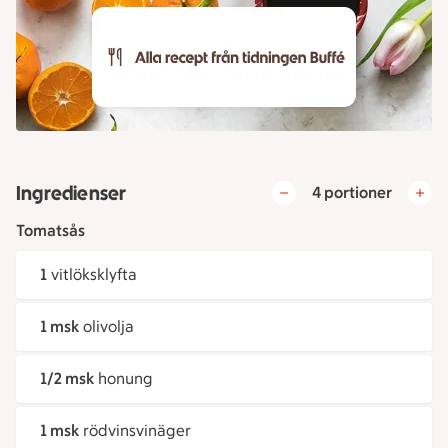
Ingredienser
4 portioner
Tomatsås
1
vitlöksklyfta
1 msk
olivolja
1/2 msk
honung
1 msk
rödvinsvinäger