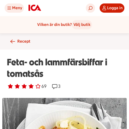
Meny
Logga in
Vilken är din butik?
Välj butik
Recept
Feta- och lammfärsbiffar i
tomatsås
Betyg 3.8 av 5.
69 personer har röstat
69
Receptet har 3 kommentarer
3