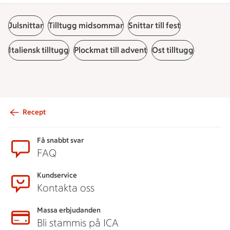
Julsnittar
Tilltugg midsommar
Snittar till fest
Italiensk tilltugg
Plockmat till advent
Ost tilltugg
Recept
Sidfot
Få snabbt svar
FAQ
Kundservice
Kontakta oss
Massa erbjudanden
Bli stammis på ICA