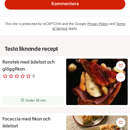
Kommentera
This site is protected by reCAPTCHA and the Google
Privacy Policy
and
Terms
of Service
apply.
Testa liknande recept
Renstek med ädelost och
Renstek med ädelost och glög
glöggfikon
0
0 personer har röstat
Receptet tar Under 30 min att tillaga
Under 30 min
Focaccia med fikon och
Focaccia med fikon och ädelos
ädelost