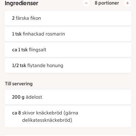
Ingredienser
8 portioner
2
färska fikon
1 tsk
finhackad rosmarin
ca 1 tsk
flingsalt
1/2 tsk
flytande honung
Till servering
200 g
ädelost
ca 8
skivor knäckebröd (gärna
delikatessknäckebröd)