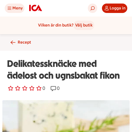
Meny
Logga in
Vilken är din butik?
Välj butik
Recept
Delikatessknäcke med
ädelost och ugnsbakat fikon
0 personer har röstat
0
Receptet har 0 kommentarer
0