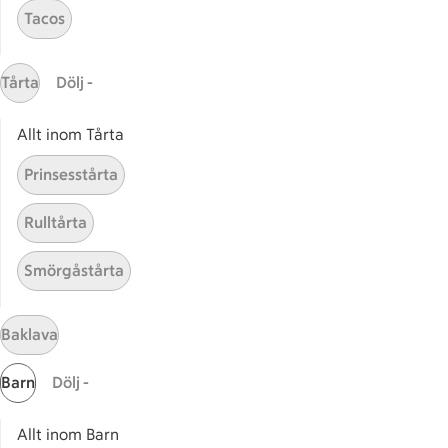
Tacos
Receptet tar Över 60 min att tillaga
Över 60 min
Tårta
Dölj -
Allt inom Tårta
Relaterade kategorier
Prinsesstårta
Baka med dadlar
Bakve
Rulltårta
Smörgåstårta
Dadlar godis
Dadla
Baklava
Barn
Dölj -
Start
Sidfot
Allt inom Barn