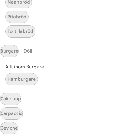
Naanbröd
ICAs egna varor
Pitabröd
ICA Gruppen
ICA Nära
Tortillabröd
ICA Supermarket
ICA Kvantum
Burgare
Dölj -
ICA Maxi
Utvalda leverantörer
Allt inom Burgare
Annonsera
Jobba på ICA
Hamburgare
Hållbarhet
Cake pop
ICA Stiftelsen
En god morgondag
Carpaccio
Kundservice
Ceviche