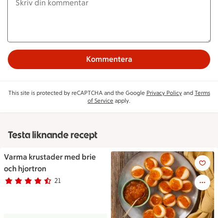
Kommentera
This site is protected by reCAPTCHA and the Google
Privacy Policy
and
Terms
of Service
apply.
Testa liknande recept
Varma krustader med brie
Varma krustader med brie och
och hjortron
21
Betyg 4.7 av 5.
21 personer har röstat