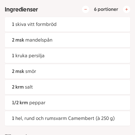
Ingredienser
6 portioner
1
skiva vitt formbröd
2 msk
mandelspån
1
kruka persilja
2 msk
smör
2 krm
salt
1/2 krm
peppar
1
hel, rund och rumsvarm Camembert (à 250 g)