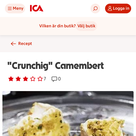
Meny
Logga in
Vilken är din butik?
Välj butik
Recept
"Crunchig" Camembert
Betyg 3 av 5.
7 personer har röstat
7
Receptet har 0 kommentarer
0