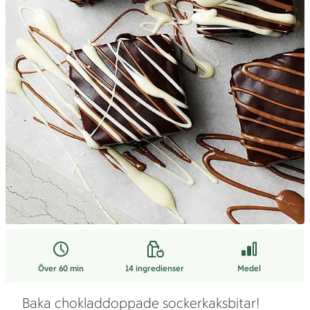
Över 60 min
14
ingredienser
Medel
Baka chokladdoppade sockerkaksbitar!