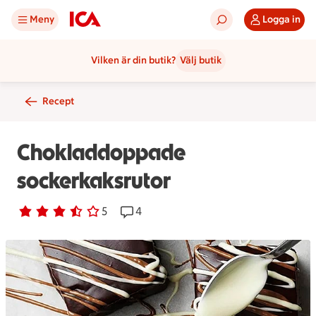
Meny
Logga in
Vilken är din butik?
Välj butik
Recept
Chokladdoppade
sockerkaksrutor
Betyg 3.4 av 5.
5 personer har röstat
5
Receptet har 4 kommentarer
4