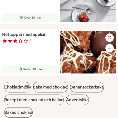
Receptet tar Över 60 min att tillaga
Över 60 min
Nöttoppar med apelsin
Nöttoppar med apelsin
8
Betyg 3 av 5.
8 personer har röstat
Receptet tar Under 30 min att tillaga
Under 30 min
Chokladmjölk
Baka med choklad
Banansockerkaka
Recept med choklad och hallon
Adventsfika
Bakad choklad