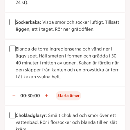
24 st).
Sockerkaka:
Vispa smör och socker luftigt. Tillsätt
äggen, ett i taget. Rör ner gräddfilen.
Blanda de torra ingredienserna och vänd ner i
äggvispet. Häll smeten i formen och grädda i 30-
40 minuter i mitten av ugnen. Kakan är färdig när
den släpper från kanten och en provsticka är torr.
Låt kakan svalna helt.
00:30:00
Starta timer
Chokladglasyr:
Smält choklad och smör över ett
vattenbad. Rör i florsocker och blanda till en slät
kräm.