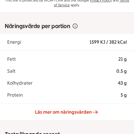
This site is protected by reCAPTCHA and the Google
Privacy Policy
and
Terms
of Service
apply.
Näringsvärde per portion
Energi
1599 KJ / 382 kCal
Fett
21 g
Salt
0.5 g
Kolhydrater
43 g
Protein
5 g
Läs mer om näringsvärden