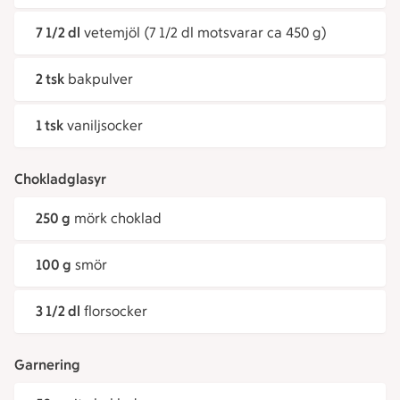
7 1/2 dl
vetemjöl (7 1/2 dl motsvarar ca 450 g)
2 tsk
bakpulver
1 tsk
vaniljsocker
Chokladglasyr
250 g
mörk choklad
100 g
smör
3 1/2 dl
florsocker
Garnering