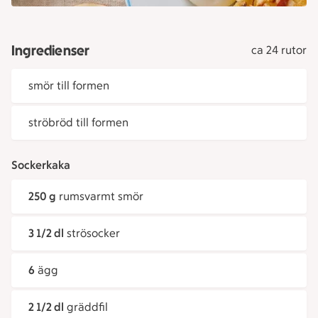
Ingredienser
ca 24 rutor
smör till formen
ströbröd till formen
Sockerkaka
250 g
rumsvarmt smör
3 1/2 dl
strösocker
6
ägg
2 1/2 dl
gräddfil