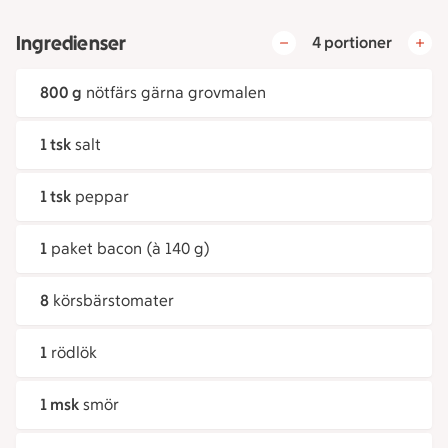
Ingredienser
4 portioner
800 g
nötfärs gärna grovmalen
1 tsk
salt
1 tsk
peppar
1
paket bacon (à 140 g)
8
körsbärstomater
1
rödlök
1 msk
smör