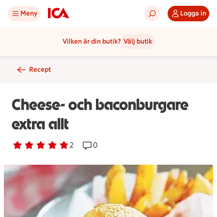
Meny
Logga in
Vilken är din butik?
Välj butik
Recept
Cheese- och baconburgare
extra allt
Betyg 5 av 5.
2 personer har röstat
2
Receptet har 0 kommentarer
0