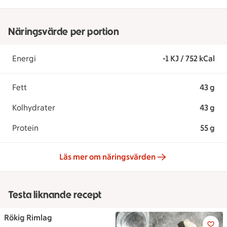
Näringsvärde per portion
Energi
-1 KJ / 752 kCal
Fett
43 g
Kolhydrater
43 g
Protein
55 g
Läs mer om näringsvärden
Testa liknande recept
Rökig Rimlag
Rökig Rimlag