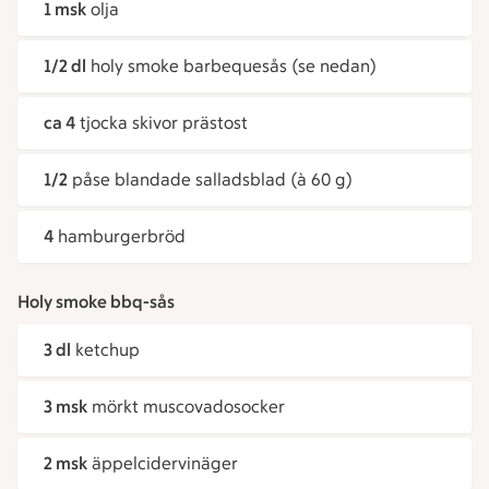
1 msk
olja
1/2 dl
holy smoke barbequesås (se nedan)
ca 4
tjocka skivor prästost
1/2
påse blandade salladsblad (à 60 g)
4
hamburgerbröd
Holy smoke bbq-sås
3 dl
ketchup
3 msk
mörkt muscovadosocker
2 msk
äppelcidervinäger