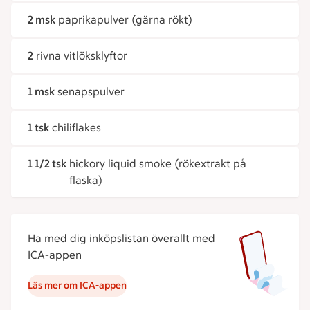
2 msk
paprikapulver (gärna rökt)
2
rivna vitlöksklyftor
1 msk
senapspulver
1 tsk
chiliflakes
1 1/2 tsk
hickory liquid smoke (rökextrakt på
flaska)
Ha med dig inköpslistan överallt med
ICA-appen
Läs mer om ICA-appen