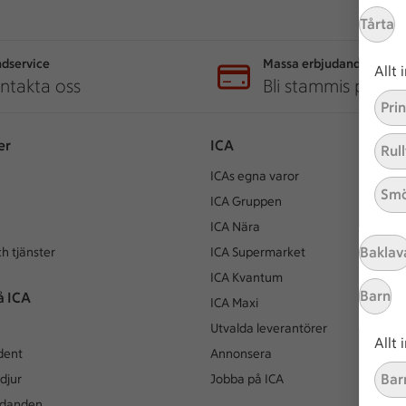
Tårta
dservice
Massa erbjudanden
Allt
ntakta oss
Bli stammis på IC
Pri
er
ICA
Rull
ICAs egna varor
Smö
ICA Gruppen
ICA Nära
Baklav
h tjänster
ICA Supermarket
ICA Kvantum
Barn
å ICA
ICA Maxi
Utvalda leverantörer
Allt
dent
Annonsera
Bar
djur
Jobba på ICA
udanden