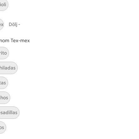
oli
ex
Dölj -
 inom Tex-mex
rito
hiladas
tas
Champinjongratäng
hos
Visa alla kategorier
sadillas
os