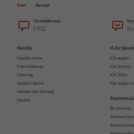
Start
Recept
Sidfot
Få snabbt svar
Kun
FAQ
Ko
Handla
ICAs tjänst
Handla online
ICA-appen
ICAs matkasse
ICA Scanna
Catering
ICA ToGo
Apotek Hjärtat
Fler appar oc
Handla som företag
Stammis p
Gaston
Bli stammis
Stammis Stu
Stammis Hus
Partnererbj