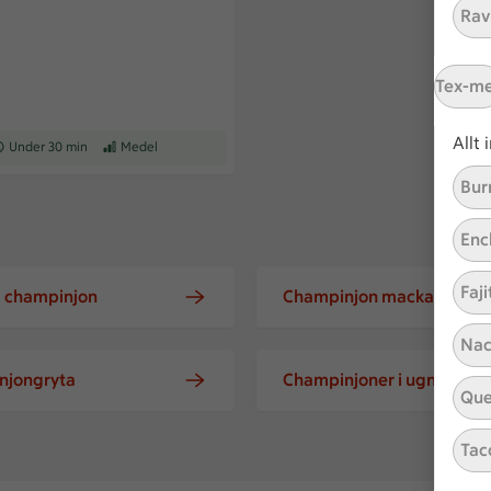
Ravi
Tex-m
Allt
ceptet tar Under 30 min att tillaga
Under 30 min
Receptet har Medel svårighetsgrad
Medel
Bur
Enc
Faji
d champinjon
Champinjon macka
Nac
njongryta
Champinjoner i ugn
Que
Tac