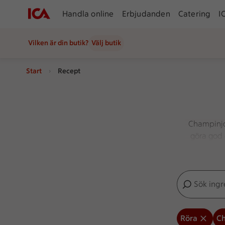
Handla online
Erbjudanden
Catering
I
Vilken är din butik?
Välj butik
Start
Recept
Champinjo
göra god c
Här
Sök ingredien
Inga förslag
Röra
C