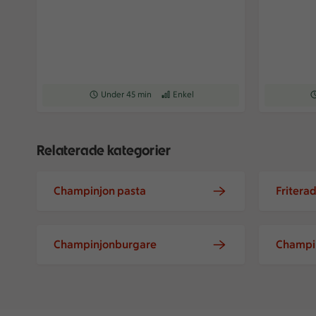
Receptet tar Under 45 min att tillaga
Under 45 min
Receptet har Enkel svårighetsgrad
Enkel
Re
Relaterade kategorier
Champinjon pasta
Fritera
Champinjonburgare
Champi