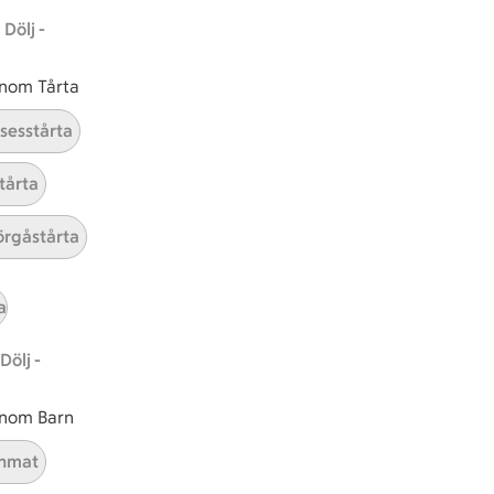
Dölj -
ICAs inspirationsmejl
 inom Tårta
A
Prenumerera
nsesstårta
Hållbarhet
tårta
ICA Stiftelsen
rgåstårta
En god morgondag
Kundservice
a
Reklamera
Dölj -
Återkallelser
Spärra eller beställ nytt ICA-kort
 inom Barn
Behandling av personuppgifter
Hantera cookies
nmat