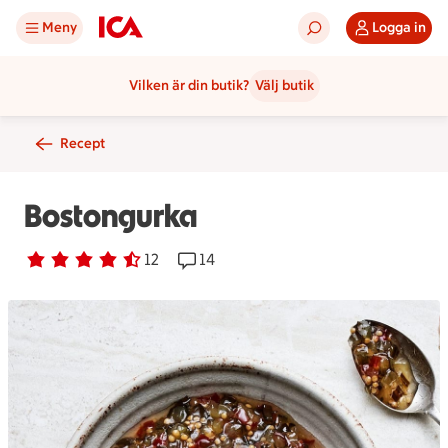
Meny
Logga in
Vilken är din butik?
Välj butik
Recept
Bostongurka
Betyg 4.3 av 5.
12 personer har röstat
12
Receptet har 14 kommentarer
14