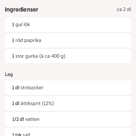
Ingredienser
ca 2 dl
1
gul lök
1
röd paprika
1
stor gurka (à ca 400 g)
Lag
1 dl
strösocker
1 dl
ättiksprit (12%)
1/2 dl
vatten
1 tsk
salt