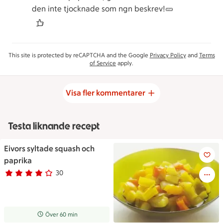
den inte tjocknade som ngn beskrev!🥒
This site is protected by reCAPTCHA and the Google
Privacy Policy
and
Terms
of Service
apply.
Visa fler kommentarer
Testa liknande recept
Eivors syltade squash och
Eivors syltade squash och pap
paprika
30
Betyg 3.8 av 5.
30 personer har röstat
Receptet tar Över 60 min att tillaga
Över 60 min