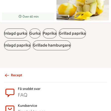
Receptet tar Över 60 min att tillaga
Över 60 min
Inlagd gurka
Gurka
Paprika
Grillad paprika
Inlagd paprika
Grillade hamburgare
Recept
Sidfot
Få snabbt svar
FAQ
Kundservice