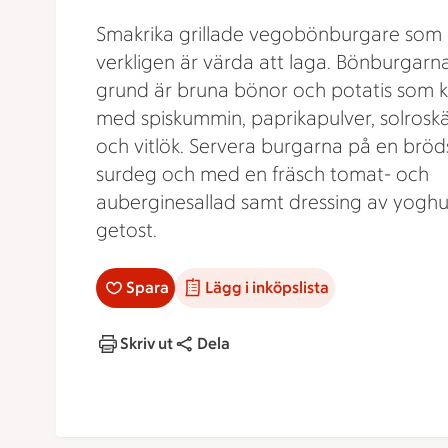
Smakrika grillade vegobönburgare som
verkligen är värda att laga. Bönburgarn
grund är bruna bönor och potatis som 
med spiskummin, paprikapulver, solrosk
och vitlök. Servera burgarna på en bröd
surdeg och med en fräsch tomat- och
auberginesallad samt dressing av yoghu
getost.
Spara
Lägg i inköpslista
Skriv ut
Dela