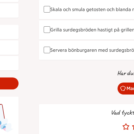
Skala och smula getosten och blanda 
Grilla surdegsbröden hastigt på grillen
Servera bönburgaren med surdegsbröd
Har du
Mar
Vad tyck