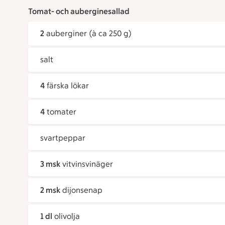
Tomat- och auberginesallad
2
auberginer (à ca 250 g)
salt
4
färska lökar
4
tomater
svartpeppar
3 msk
vitvinsvinäger
2 msk
dijonsenap
1 dl
olivolja