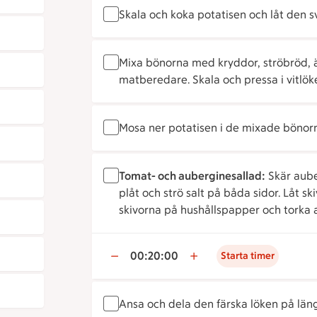
Skala och koka potatisen och låt den s
Mixa bönorna med kryddor, ströbröd, ä
matberedare. Skala och pressa i vitlök
Mosa ner potatisen i de mixade bönorn
Tomat- och auberginesallad:
Skär aube
plåt och strö salt på båda sidor. Låt sk
skivorna på hushållspapper och torka 
00:20:00
Starta timer
Ansa och dela den färska löken på läng