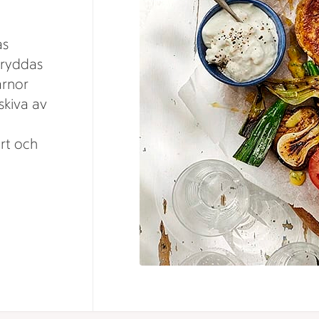
as
kryddas
ärnor
skiva av
rt och