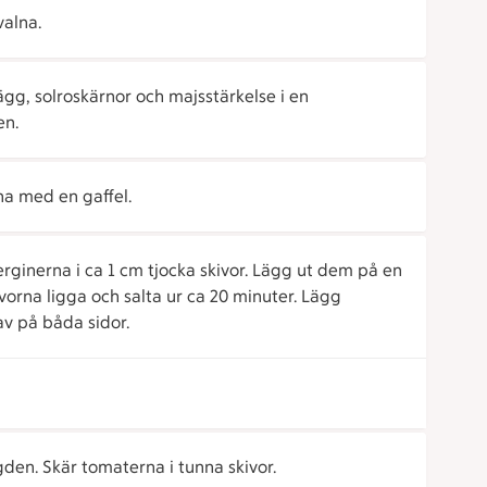
valna.
gg, solroskärnor och majsstärkelse i en
en.
a med en gaffel.
rginerna i ca 1 cm tjocka skivor. Lägg ut dem på en
ivorna ligga och salta ur ca 20 minuter. Lägg
av på båda sidor.
den. Skär tomaterna i tunna skivor.