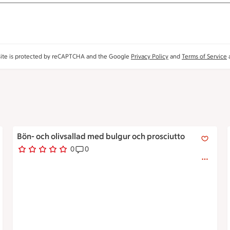
site is protected by reCAPTCHA and the Google
Privacy Policy
and
Terms of Service
a
Bön- och olivsallad med bulgur och prosciutto
Bön- och olivsallad med bulgur och prosciutto
0
0
0 personer har röstat
Receptet har 0 kommentarer