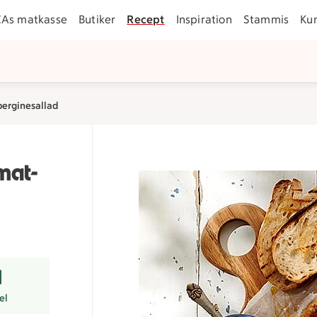
CAs matkasse
Butiker
Recept
Inspiration
Stammis
Ku
erginesallad
mat-
r
el