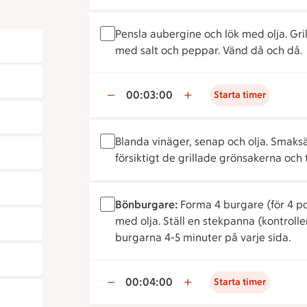
Pensla aubergine och lök med olja. Gri
med salt och peppar. Vänd då och då.
00:03:00
Starta timer
Blanda vinäger, senap och olja. Smaks
försiktigt de grillade grönsakerna oc
Bönburgare:
Forma 4 burgare (för 4 p
med olja. Ställ en stekpanna (kontrolle
burgarna 4-5 minuter på varje sida.
00:04:00
Starta timer