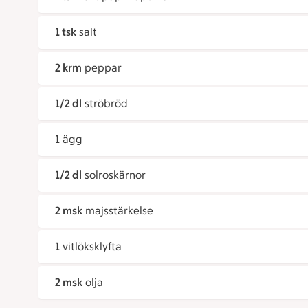
1 tsk
salt
2 krm
peppar
1/2 dl
ströbröd
1
ägg
1/2 dl
solroskärnor
2 msk
majsstärkelse
1
vitlöksklyfta
2 msk
olja