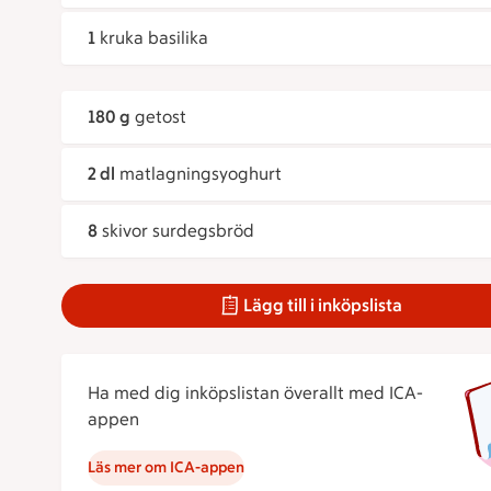
1
kruka basilika
180 g
getost
2 dl
matlagningsyoghurt
8
skivor surdegsbröd
Lägg till i inköpslista
Ha med dig inköpslistan överallt med ICA-
appen
Läs mer om ICA-appen