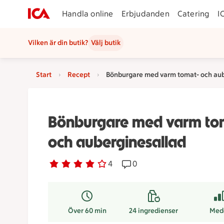
Handla online
Erbjudanden
Catering
I
Vilken är din butik?
Välj butik
Start
Recept
Bönburgare med varm tomat- och aub
Bönburgare med varm to
och auberginesallad
Betyg 3.8 av 5.
4 personer har röstat
4
Receptet har 0 kommentare
0
Över 60 min
24
ingredienser
Med