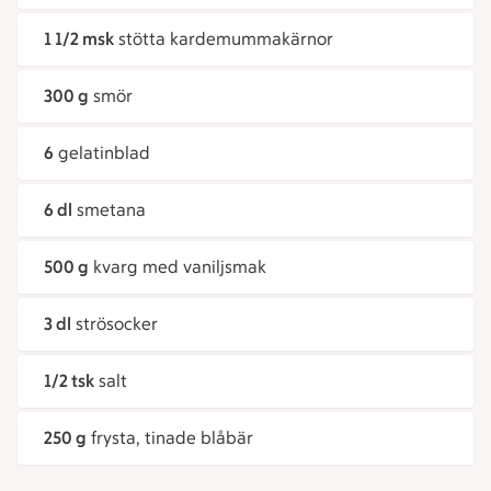
1 1/2 msk
stötta kardemummakärnor
300 g
smör
6
gelatinblad
6 dl
smetana
500 g
kvarg med vaniljsmak
3 dl
strösocker
1/2 tsk
salt
250 g
frysta, tinade blåbär