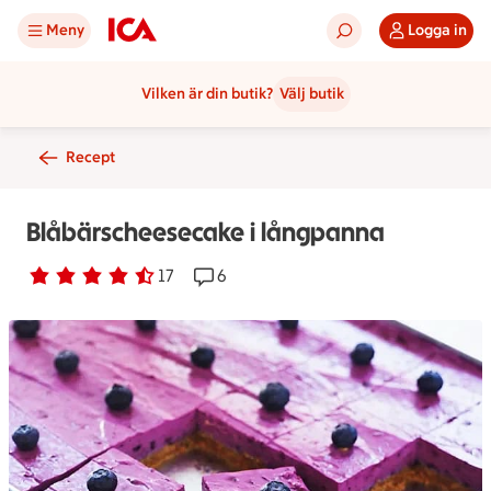
Meny
Logga in
Vilken är din butik?
Välj butik
Recept
Blåbärscheesecake i långpanna
Betyg 4.3 av 5.
17 personer har röstat
17
Receptet har 6 kommentarer
6