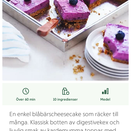
Över 60 min
10
ingredienser
Medel
En enkel blåbärscheesecake som räcker till
många. Klassisk botten av digestivekex och
ljuvlig smak av kardemumma toppas med