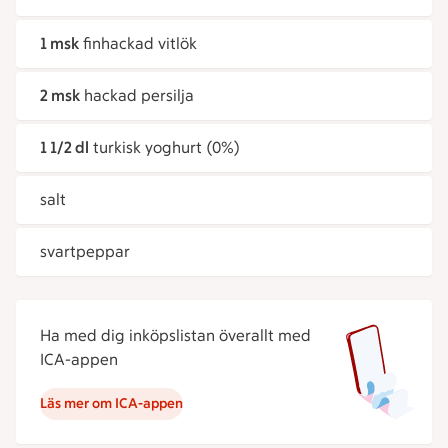
1 msk
finhackad vitlök
2 msk
hackad persilja
1 1/2 dl
turkisk yoghurt (0%)
salt
svartpeppar
Ha med dig inköpslistan överallt med
ICA-appen
Läs mer om ICA-appen