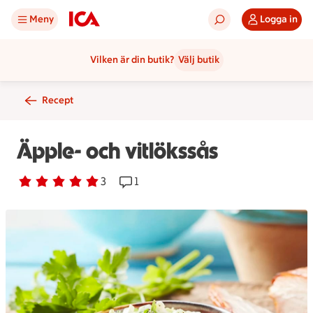
Meny
Logga in
Vilken är din butik?
Välj butik
Recept
Äpple- och vitlökssås
Betyg 5 av 5.
3 personer har röstat
3
Receptet har 1 kommentarer
1