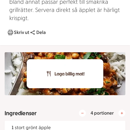
bland annat passar perfekt till smakrika
grillrätter. Servera direkt så äpplet är härligt
krispigt.
Skriv ut
Dela
Ingredienser
4 portioner
1
stort grönt äpple