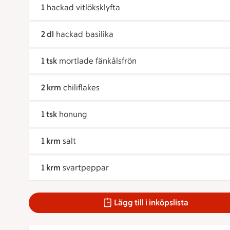
1
hackad vitlöksklyfta
2 dl
hackad basilika
1 tsk
mortlade fänkålsfrön
2 krm
chiliflakes
1 tsk
honung
1 krm
salt
1 krm
svartpeppar
Lägg till i inköpslista