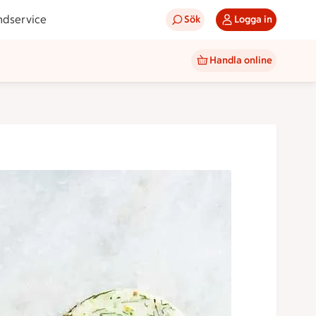
ndservice
Sök
Logga in
Handla online