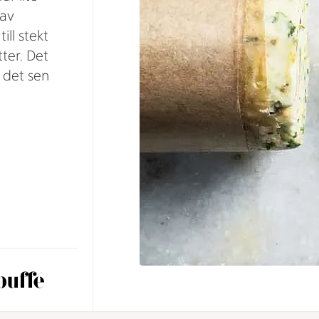
 av
ill stekt
ter. Det
t det sen