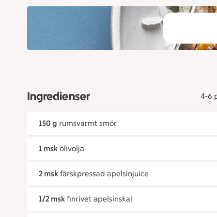
Ingredienser
4-6 
150 g
rumsvarmt smör
1 msk
olivolja
2 msk
färskpressad apelsinjuice
1/2 msk
finrivet apelsinskal