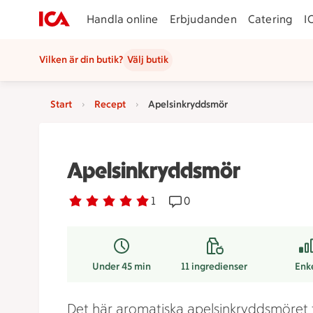
Handla online
Erbjudanden
Catering
I
Vilken är din butik?
Välj butik
Start
Recept
Apelsinkryddsmör
Apelsinkryddsmör
Betyg 5 av 5.
1 personer har röstat
1
Receptet har 0 kommentare
0
Under 45 min
11
ingredienser
Enk
Det här aromatiska apelsinkryddsmöret f