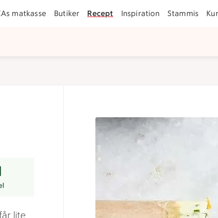
CAs matkasse
Butiker
Recept
Inspiration
Stammis
Ku
r
el
år lite