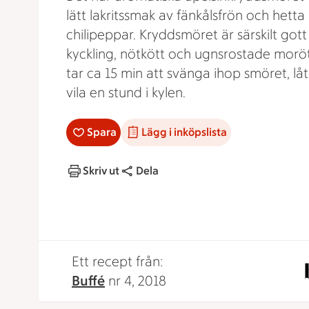
lätt lakritssmak av fänkålsfrön och hetta
chilipeppar. Kryddsmöret är särskilt gott t
kyckling, nötkött och ugnsrostade moröt
tar ca 15 min att svänga ihop smöret, lå
vila en stund i kylen.
Spara
Lägg i inköpslista
Skriv ut
Dela
Ett recept från:
Buffé
nr 4, 2018