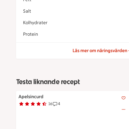
Salt
Kolhydrater
Protein
Läs mer om näringsvärden
Testa liknande recept
Apelsincurd
Apelsincurd
16
4
Betyg 4.1 av 5.
16 personer har röstat
Receptet har 4 kommentarer