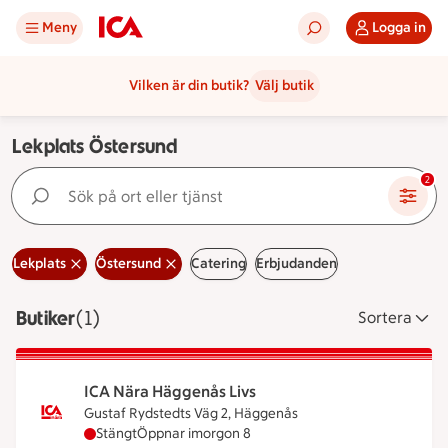
Meny
Logga in
Vilken är din butik?
Välj butik
Lekplats Östersund
Sök på ort eller tjänst
2
Lekplats
Östersund
Catering
Erbjudanden
Butiker
Visar 1 stycken
(1)
Sortera
ICA Nära Häggenås Livs
Gustaf Rydstedts Väg 2, Häggenås
ICA Nära Häggenås Livs har stängt idag, öppnar 
Stängt
Öppnar imorgon 8