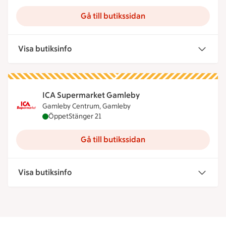
Gå till butikssidan
Visa butiksinfo
ICA Supermarket Gamleby
Gamleby Centrum, Gamleby
ICA Supermarket Gamleby är öppen nu, stänger k
Öppet
Stänger 21
Gå till butikssidan
Visa butiksinfo