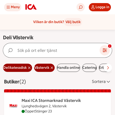
Meny
Logga in
Vilken är din butik?
Välj butik
Deli Västervik
Sök på ort eller tjänst
2
Delikatessdisk
Västervik
Handla online
Catering
Erbjudan
Butiker
Visar 2 stycken
(2)
Sortera
Maxi ICA Stormarknad Västervik
Ljunghedsvägen 2, Västervik
Maxi ICA Stormarknad Västervik är öppen nu, stän
Öppet
Stänger 23